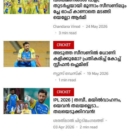
പരീക്ഷണങ്ങൾ പാളി;
തുടർച്ചയായി മൂന്നാം സീസണിലും
പ്ലേ ഓഫ് കാണാതെ മടങ്ങി
യെല്ലോ ആർമി
Chandana Vinod
24 May 2026
3
min read
CRICKET
അടുത്ത സീസണിൽ ധോണി
കളിക്കുമോ? പ്രതികരിച്ച് കോച്ച്
സ്റ്റീഫൻ ഫ്ലെമിങ്
ന്യൂസ് ഡെസ്ക്
19 May 2026
1
min read
CRICKET
IPL 2026 | തമ്പീ.. മയിൽവാഹനം,
യെവൻ തലയല്ലെടാ...
തലയെടുക്കിറവൻ!
ശരത്‌ലാൽ ചിറ്റടിമംഗലത്ത്
03 Apr 2026
2
min read