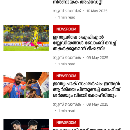
നിർണായക അപ്ഡേറ്റ്!
ന്യൂസ് ഡെസ്ക്
10 May 2025
1
min read
NEWSROOM
ഇന്ത്യയിലെ ഐപിഎൽ
സ്റ്റേഡിയങ്ങൾ ബോംബ് വെച്ച്
തകർക്കുമെന്ന് ഭീഷണി!
ന്യൂസ് ഡെസ്ക്
09 May 2025
1
min read
NEWSROOM
ഇന്ത്യ-പാക് സംഘർഷം: ഇന്ത്യൻ
ആർമിയെ പിന്തുണച്ച് രോഹിത്
ശർമയും വിരാട് കോഹ്‌ലിയും
ന്യൂസ് ഡെസ്ക്
09 May 2025
1
min read
NEWSROOM