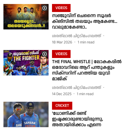
VIDEOS
സഞ്ജുവിന് ചെന്നൈ സൂപ്പർ
കിങ്സിൽ തലയും ആകേണ്ട...
വാലുമാകേണ്ടാ..
ശരത്‌ലാൽ ചിറ്റടിമംഗലത്ത്
18 Mar 2026
1
min read
VIDEOS
THE FINAL WHISTLE | ലോകകപ്പിൽ
ഒരോവറിലെ ആറ് പന്തുകളും
സിക്സറിന് പറത്തിയ യുവി
മാജിക്
ശരത്‌ലാൽ ചിറ്റടിമംഗലത്ത്
14 Dec 2025
1
min read
CRICKET
'ധോണിക്ക് രണ്ട്
ഇഷ്ടക്കാരുണ്ടായിരുന്നു,
അതായിരിക്കാം എന്നെ