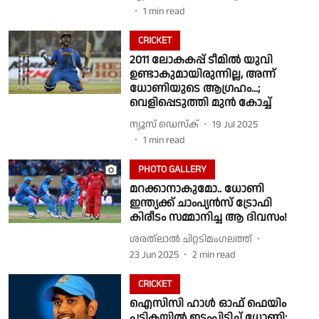
1
min read
CRICKET
2011 ലോകകപ്പ് ടീമില്‍ യുവി
ഉണ്ടാകുമായിരുന്നില്ല, അന്ന്
ധോണിയുടെ ആഗ്രഹം...;
വെളിപ്പെടുത്തി മുന്‍ കോച്ച്
ന്യൂസ് ഡെസ്ക്
19 Jul 2025
1
min read
PHOTO GALLERY
മറക്കാനാകുമോ.. ധോണി
ഇന്ത്യക്ക് ചാംപ്യൻസ് ട്രോഫി
കിരീടം സമ്മാനിച്ച ആ ദിവസം!
ശരത്‌ലാൽ ചിറ്റടിമംഗലത്ത്
23 Jun 2025
2
min read
CRICKET
ഐസിസി ഹാൾ ഓഫ് ഫെയിം
പട്ടികയിൽ ഇടംപിടിച്ച് ധോണി;