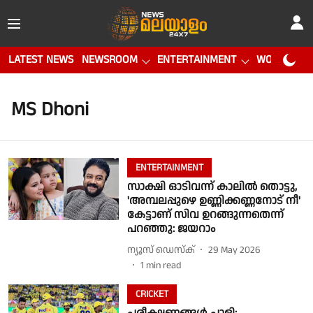
LATEST NEWS
NEWSROOM
ENTERTAINMENT
WORLD CUP
MS Dhoni
ENTERTAINMENT
സാക്ഷി ഓടിവന്ന് കാലിൽ തൊട്ടു,
'അമ്പലപ്പുഴെ ഉണ്ണിക്കണ്ണനോട് നീ'
കേട്ടാണ് സിവ ഉറങ്ങുന്നതെന്ന്
പറഞ്ഞു: ജയറാം
ന്യൂസ് ഡെസ്ക്
29 May 2026
1
min read
CRICKET