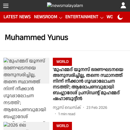
LATEST NEWS
NEWSROOM
ENTERTAINMENT
WORLD CUP
Muhammed Yunus
WORLD
'മുഹമ്മദ് യൂനസ് ഭരണഘടനയെ
അനുസരിച്ചില്ല, തന്നെ സ്ഥാനത്ത്
നിന്ന് നീക്കാൻ ഗൂഢാലോചന
നടത്തി'; ആരോപണവുമായി
ബംഗ്ലാദേശ് പ്രസിഡൻ്റ് മുഹമ്മദ്
ഷഹാബുദ്ദീൻ
ന്യൂസ് ഡെസ്ക്
23 Feb 2026
1
min read
WORLD