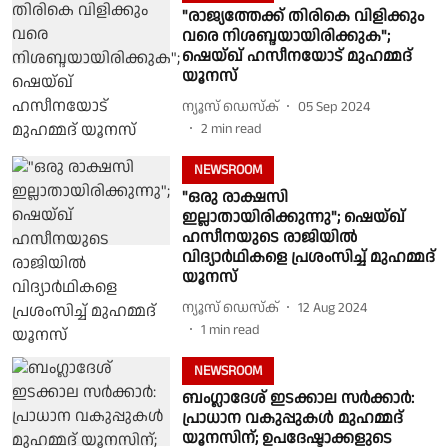
"രാജ്യത്തേക്ക് തിരികെ വിളിക്കും
വരെ നിശബ്ദയായിരിക്കുക";
ഷെയ്ഖ് ഹസീനയോട് മുഹമ്മദ്
യൂനസ്
ന്യൂസ് ഡെസ്ക്
05 Sep 2024
2
min read
NEWSROOM
"ഒരു രാക്ഷസി
ഇല്ലാതായിരിക്കുന്നു"; ഷെയ്ഖ്
ഹസീനയുടെ രാജിയിൽ
വിദ്യാർഥികളെ പ്രശംസിച്ച് മുഹമ്മദ്
യൂനസ്
ന്യൂസ് ഡെസ്ക്
12 Aug 2024
1
min read
NEWSROOM
ബംഗ്ലാദേശ് ഇടക്കാല സർക്കാര്‍:
പ്രാധാന വകുപ്പുകള്‍ മുഹമ്മദ്
യൂനസിന്; ഉപദേഷ്ടാക്കളുടെ