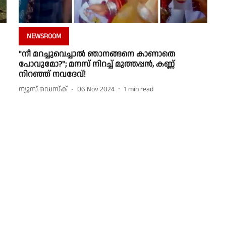
NEWSROOM
"നീ മറച്ചുവെച്ചാൽ ഞാനങ്ങനെ കാണാതെ
പോവുമോ?"; മനസ് നിറച്ച് മുത്തപ്പൻ, കണ്ണ്
നിറഞ്ഞ് നവദേവ്‌!
ന്യൂസ് ഡെസ്ക്
06 Nov 2024
1
min read