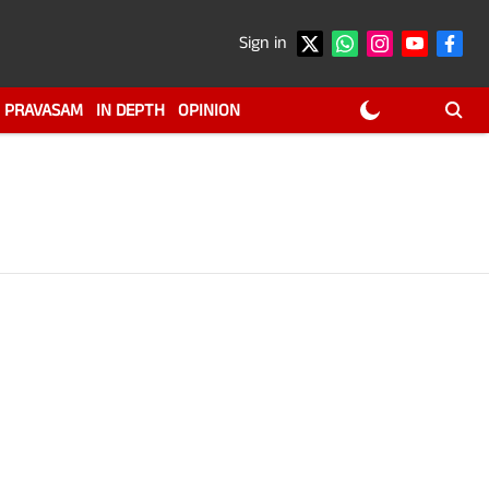
Sign in
PRAVASAM
IN DEPTH
OPINION