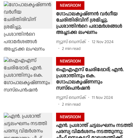
NEWSROOM
ഗോപാലകൃഷ്ണന്‍ വർഗീയ
ചേരിതിരിവിന് ശ്രമിച്ചു,
പ്രശാന്തിന്‍റെ പരാമർശങ്ങള്‍
അച്ചടക്ക ലംഘനം
ന്യൂസ് ഡെസ്ക്
12 Nov 2024
2
min read
NEWSROOM
ഐഎഎസ് ചേരിപ്പോര്; എൻ.
പ്രശാന്തിനും കെ.
ഗോപാലകൃഷ്ണനും
സസ്പെൻഷൻ
ന്യൂസ് ഡെസ്ക്
11 Nov 2024
2
min read
NEWSROOM
എൻ. പ്രശാന്ത് ചട്ടലംഘനം നടത്തി
പരസ്യ വിമർശനം നടത്തുന്നു;
ചീഫ് സെക്രട്ടറി മുഖ്യമന്ത്രിക്ക്