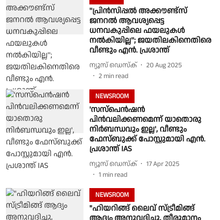
''പ്രിന്‍സിപ്പല്‍ അക്കൗണ്ട്‌സ്
ജനറല്‍ ആവശ്യപ്പെട്ട
ധനവകുപ്പിലെ ഫയലുകള്‍
നല്‍കിയില്ല''; ജയതിലകിനെതിരെ
വീണ്ടും എന്‍. പ്രശാന്ത്
ന്യൂസ് ഡെസ്ക്
20 Aug 2025
2
min read
NEWSROOM
'സസ്പെന്‍‌ഷന്‍‌
പിന്‍വലിക്കണമെന്ന് യാതൊരു
നിർബന്ധവും ഇല്ല', വീണ്ടും
ഫേസ്ബുക്ക് പോസ്റ്റുമായി എൻ.
പ്രശാന്ത് IAS
ന്യൂസ് ഡെസ്ക്
17 Apr 2025
1
min read
NEWSROOM
"ഹിയറിങ്ങ് ലൈവ് സ്ട്രീമിങ്ങ്
ആദ്യം അനുവദിച്ചു, തീരുമാനം