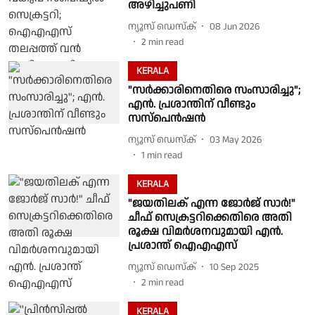
അഴിച്ചുപണി
ന്യൂസ് ഡെസ്ക്
08 Jun 2026
2
min read
KERALA
"സർക്കാരിനെതിരെ സംസാരിച്ചു";
എൻ. പ്രശാന്തിന് വീണ്ടും
സസ്പെൻഷൻ
ന്യൂസ് ഡെസ്ക്
03 May 2026
1
min read
KERALA
"ജയതിലക് എന്ന ജോർജ് സാർ!"
ചീഫ് സെക്രട്ടറിക്കെതിരെ അതി
രൂക്ഷ വിമർശനവുമായി എൻ.
പ്രശാന്ത് ഐഎഎസ്
ന്യൂസ് ഡെസ്ക്
10 Sep 2025
2
min read
KERALA