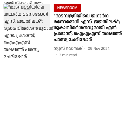
NEWSROOM
"മാടമ്പള്ളിയിലെ യഥാർഥ
മനോരോഗി എസ്. ജയതിലക്";
രൂക്ഷവിമർശനവുമായി എൻ.
പ്രശാന്ത്; ഐഎഎസ് തലപ്പത്ത്
പരസ്യ ചേരിപ്പോര്
ന്യൂസ് ഡെസ്ക്
09 Nov 2024
2
min read