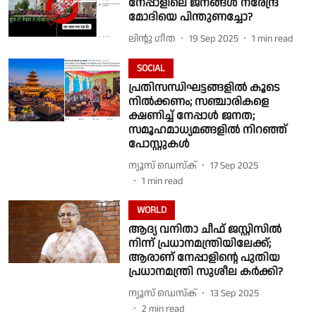
നേപ്പാളിലെ ജനങ്ങൾ നരേന്ദ്ര
മോദിയെ പിന്തുണച്ചോ?
ലിൻ്റു ഗീത
19 Sep 2025
1
min read
SOCIAL
പ്രതിസന്ധിഘട്ടങ്ങളിൽ കൂടെ
നിൽക്കണം; സഞ്ചാരികളെ
ക്ഷണിച്ച് നേപ്പാൾ ജനത;
സമൂഹമാധ്യമങ്ങളിൽ നിറഞ്ഞ്
പോസ്റ്റുകൾ
ന്യൂസ് ഡെസ്ക്
17 Sep 2025
1
min read
WORLD
ആദ്യ വനിതാ ചീഫ് ജസ്റ്റിസിൽ
നിന്ന് പ്രധാനമന്ത്രിയിലേക്ക്;
ആരാണ് നേപ്പാളിൻ്റെ പുതിയ
പ്രധാനമന്ത്രി സുശീല കര്‍ക്കി?
ന്യൂസ് ഡെസ്ക്
13 Sep 2025
2
min read