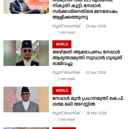
പെട്രോൾ വില 225 രൂപയിൽ,
നികുതി കൂട്ടി; നേപ്പാൾ
സർക്കാരിനെതിരെ ജനരോഷം
ആളിക്കത്തുന്നു
ന്യൂസ് ഡെസ്ക്
23 Apr 2026
1
min read
WORLD
അഴിമതി ആരോപണം; നേപ്പാൾ
ആഭ്യന്തരമന്ത്രി സുഡാൻ ഗുരുങ്
രാജിവച്ചു
ന്യൂസ് ഡെസ്ക്
22 Apr 2026
1
min read
WORLD
നേപ്പാൾ മുൻ പ്രധാനമന്ത്രി കെ.പി.
ശർമ ഒലി അറസ്റ്റിൽ
ന്യൂസ് ഡെസ്ക്
28 Mar 2026
1
min read