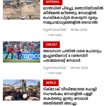
NATIONAL
ലാൻഡിങ് പിഴച്ചു, ഞൊടിയിടയിൽ
കീഴ്മേൽ മറിഞ്ഞു; നേപ്പാളിൽ
ഹെലികോപ്റ്റർ തകരുന്ന ദൃശ്യം
സമൂഹമാധ്യമങ്ങളിൽ വൈറൽ!
ന്യൂസ് ഡെസ്ക്
18 Mar 2026
1
min read
CRICKET
അവസാന പന്തിൽ വരെ പോരാട്ടം;
ഇംഗ്ലണ്ടിനോട് 4 റൺസിന്
പരാജയപ്പെട്ട് നേപ്പാൾ
ന്യൂസ് ഡെസ്ക്
08 Feb 2026
1
min read
WORLD
ടിക്‌ടോക് വീഡിയോയെ ചൊല്ലി
സംഘർഷം; നേപ്പാളിൽ പള്ളി
തകർത്തു; ഇന്ത്യ-നേപ്പാൾ
അതിർത്തി അടച്ചു