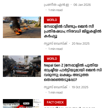
പ്രണീത എന്‍.ഇ
06 Jan 2026
1
min read
WORLD
നേപ്പാളിൽ വീണ്ടും ജെൻ സീ
പ്രതിഷേധം; നിരവധി ജില്ലകളിൽ
കർഫ്യൂ
ന്യൂസ് ഡെസ്ക്
20 Nov 2025
1
min read
WORLD
Nepal Gen Z |നേപ്പാളില്‍ പുതിയ
രാഷ്ട്രീയ പാര്‍ട്ടിയുമായി ജെന്‍ സി
വരുന്നു; ലക്ഷ്യം അടുത്ത
തെരഞ്ഞെടുപ്പോ?
ന്യൂസ് ഡെസ്ക്
19 Oct 2025
1
min read
FACT CHECK