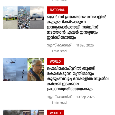
NATIONAL
ജെൻ സി പ്രക്ഷോഭം: നേപ്പാളിൽ
കുടുങ്ങിക്കിടക്കുന്ന
ഇന്ത്യക്കാർക്കായി സർവീസ്
നടത്താൻ എയർ ഇന്ത്യയും
ഇൻഡിഗോയും
ന്യൂസ് ഡെസ്ക്
11 Sep 2025
1
min read
WORLD
ഹെലികോപ്റ്ററില്‍ തൂങ്ങി
രക്ഷപ്പെടുന്ന മന്ത്രിമാരും
കുടുംബവും; നേപ്പാളില്‍ സുശീല
കര്‍ക്കി ഇടക്കാല
പ്രധാനമന്ത്രിയായേക്കും
ന്യൂസ് ഡെസ്ക്
10 Sep 2025
1
min read
WORLD