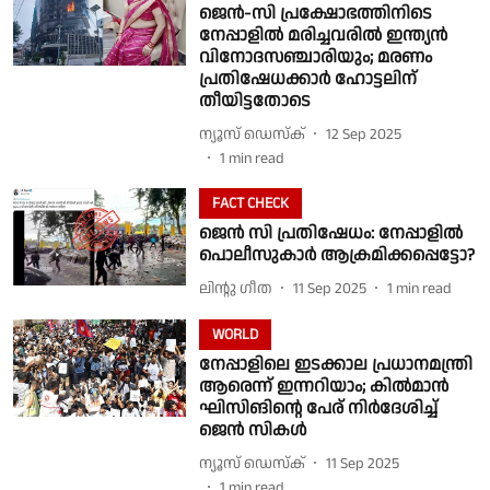
ജെൻ-സി പ്രക്ഷോഭത്തിനിടെ
നേപ്പാളിൽ മരിച്ചവരിൽ ഇന്ത്യൻ
വിനോദസഞ്ചാരിയും; മരണം
പ്രതിഷേധക്കാർ ഹോട്ടലിന്
തീയിട്ടതോടെ
ന്യൂസ് ഡെസ്ക്
12 Sep 2025
1
min read
FACT CHECK
ജെൻ സി പ്രതിഷേധം: നേപ്പാളിൽ
പൊലീസുകാർ ആക്രമിക്കപ്പെട്ടോ?
ലിൻ്റു ഗീത
11 Sep 2025
1
min read
WORLD
നേപ്പാളിലെ ഇടക്കാല പ്രധാനമന്ത്രി
ആരെന്ന് ഇന്നറിയാം; കിൽമാൻ
ഘിസിങിന്റെ പേര് നിർദേശിച്ച്
ജെൻ സികൾ
ന്യൂസ് ഡെസ്ക്
11 Sep 2025
1
min read