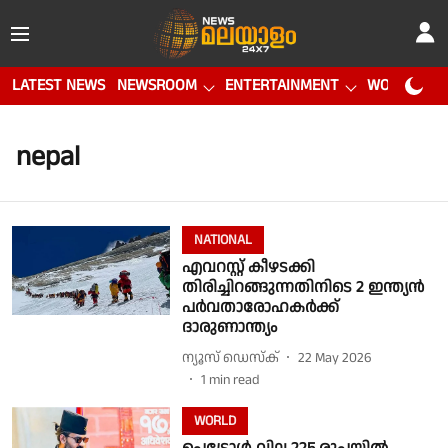
LATEST NEWS
NEWSROOM
ENTERTAINMENT
WORLD CUP
nepal
NATIONAL
എവറസ്റ്റ് കീഴടക്കി
തിരിച്ചിറങ്ങുന്നതിനിടെ 2 ഇന്ത്യൻ
പർവതാരോഹകർക്ക്
ദാരുണാന്ത്യം
ന്യൂസ് ഡെസ്ക്
22 May 2026
1
min read
WORLD