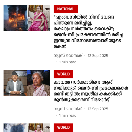
NATIONAL
"എംബസിയിൽ നിന്ന് വേണ്ട
പിന്തുണ ലഭിച്ചില്ല,
രക്ഷാപ്രവർത്തനം വൈകി";
ജെൻ-സി പ്രക്ഷോഭത്തിൽ മരിച്ച
ഇന്ത്യൻ വിനോദസഞ്ചാരിയുടെ
മകൻ
ന്യൂസ് ഡെസ്ക്
12 Sep 2025
1
min read
WORLD
കാവൽ സർക്കാരിനെ ആര്
നയിക്കും? ജെൻ-സി പ്രക്ഷോഭകർ
രണ്ട് തട്ടിൽ; സുശീല കർക്കിക്ക്
മുൻതൂക്കമെന്ന് റിപ്പോർട്ട്
ന്യൂസ് ഡെസ്ക്
12 Sep 2025
1
min read
WORLD