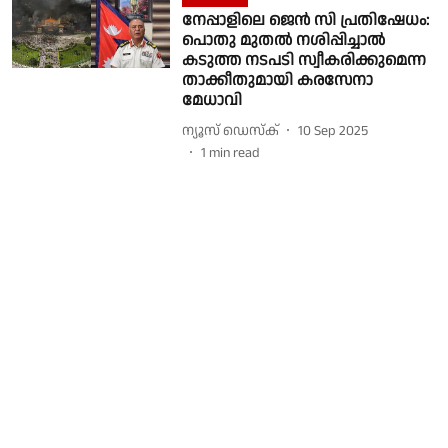
നേപ്പാളിലെ ജെൻ സി പ്രതിഷേധം:
പൊതു മുതൽ നശിപ്പിച്ചാൽ
കടുത്ത നടപടി സ്വീകരിക്കുമെന്ന
താക്കീതുമായി കരസേനാ
മേധാവി
ന്യൂസ് ഡെസ്ക്
10 Sep 2025
1
min read