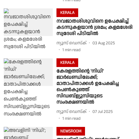
1
min read
KERALA
നവജാതശിശുവിനെ ഉപേക്ഷിച്ച്
കടന്നുകളയാൻ ശ്രമം; കളമശേരി
സ്വദേശി പിടിയിൽ
ന്യൂസ് ഡെസ്ക്
03 Aug 2025
1
min read
KERALA
കേരളത്തിൻ്റെ 'നിധി'
ജാർഖണ്ഡിലേക്ക്;
മാതാപിതാക്കൾ ഉപേക്ഷിച്ച
പെൺകുഞ്ഞ്
സിഡബ്ള്യുസിയുടെ
സംരക്ഷണയിൽ
ന്യൂസ് ഡെസ്ക്
07 Jul 2025
1
min read
NEWSROOM