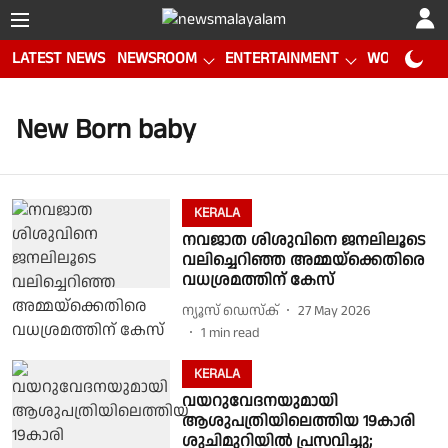
LATEST NEWS
NEWSROOM
ENTERTAINMENT
WORLD CUP
New Born baby
KERALA
നവജാത ശിശുവിനെ ജനലിലൂടെ
വലിച്ചെറിഞ്ഞ അമ്മയ്‌ക്കെതിരെ
വധശ്രമത്തിന് കേസ്
ന്യൂസ് ഡെസ്ക്
27 May 2026
1
min read
KERALA
വയറുവേദനയുമായി
ആശുപത്രിയിലെത്തിയ 19കാരി
ശുചിമുറിയിൽ പ്രസവിച്ചു;