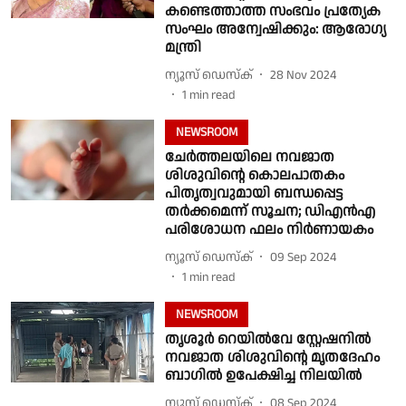
കണ്ടെത്താത്ത സംഭവം പ്രത്യേക
സംഘം അന്വേഷിക്കും: ആരോഗ്യ
മന്ത്രി
ന്യൂസ് ഡെസ്ക്
28 Nov 2024
1
min read
NEWSROOM
ചേർത്തലയിലെ നവജാത
ശിശുവിൻ്റെ കൊലപാതകം
പിതൃത്വവുമായി ബന്ധപ്പെട്ട
തർക്കമെന്ന് സൂചന; ഡിഎൻഎ
പരിശോധന ഫലം നിർണായകം
ന്യൂസ് ഡെസ്ക്
09 Sep 2024
1
min read
NEWSROOM
തൃശൂര്‍ റെയില്‍വേ സ്റ്റേഷനില്‍
നവജാത ശിശുവിന്റെ മൃതദേഹം
ബാഗില്‍ ഉപേക്ഷിച്ച നിലയില്‍
ന്യൂസ് ഡെസ്ക്
08 Sep 2024