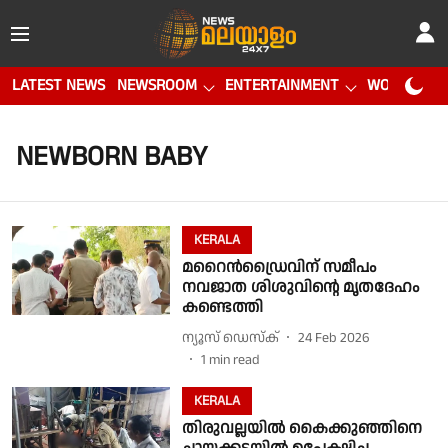
LATEST NEWS
NEWSROOM
ENTERTAINMENT
WORLD CUP
NEWBORN BABY
KERALA
മറൈൻഡ്രൈവിന് സമീപം
നവജാത ശിശുവിൻ്റെ മൃതദേഹം
കണ്ടെത്തി
ന്യൂസ് ഡെസ്ക്
24 Feb 2026
1
min read
KERALA
തിരുവല്ലയിൽ കൈക്കുഞ്ഞിനെ