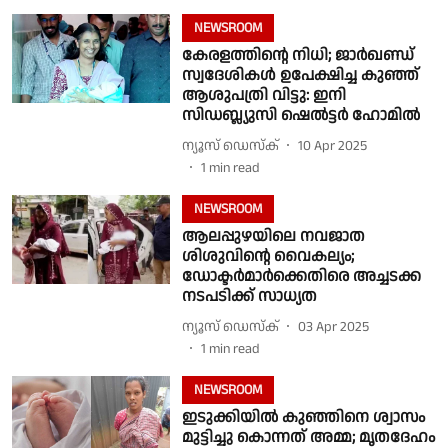
NEWSROOM
കേരളത്തിൻ്റെ നിധി; ജാര്‍ഖണ്ഡ്
സ്വദേശികൾ ഉപേക്ഷിച്ച കുഞ്ഞ്
ആശുപത്രി വിട്ടു: ഇനി
സിഡബ്ല്യുസി ഷെൽട്ടർ ഹോമിൽ
ന്യൂസ് ഡെസ്ക്
10 Apr 2025
1
min read
NEWSROOM
ആലപ്പുഴയിലെ നവജാത
ശിശുവിന്റെ വൈകല്യം;
ഡോക്ടർമാർക്കെതിരെ അച്ചടക്ക
നടപടിക്ക് സാധ്യത
ന്യൂസ് ഡെസ്ക്
03 Apr 2025
1
min read
NEWSROOM
ഇടുക്കിയിൽ കുഞ്ഞിനെ ശ്വാസം
മുട്ടിച്ചു കൊന്നത് അമ്മ; മൃതദേഹം