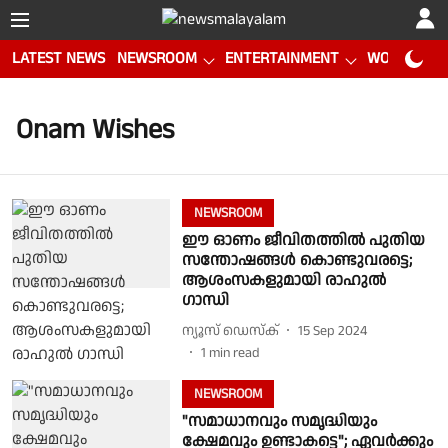
LATEST NEWS
NEWSROOM
ENTERTAINMENT
WORLD CUP
Onam Wishes
NEWSROOM
ഈ ഓണം ജീവിതത്തിൽ പുതിയ
സന്തോഷങ്ങൾ കൊണ്ടുവരട്ടെ;
ആശംസകളുമായി രാഹുൽ
ഗാന്ധി
ന്യൂസ് ഡെസ്ക്
15 Sep 2024
1
min read
NEWSROOM
"സമാധാനവും സമൃദ്ധിയും
ക്ഷേമവും ഉണ്ടാകട്ടെ"; ഏവർക്കും