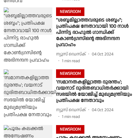
NEWSROOM
"ശബ്ദമില്ലാത്തവരുടെ ശബ്ദം";
പ്രതിപക്ഷ നേതാവായി 100 നാൾ
പിന്നിട്ട രാഹുൽ ഗാന്ധിക്ക്
കോൺഗ്രസിൻ്റെ അഭിനന്ദന
പ്രവാഹം
ന്യൂസ് ഡെസ്ക്
04 Oct 2024
1
min read
NEWSROOM
'സമാനതകളില്ലാത്ത ദുരന്തം';
വയനാട് ദുരിതബാധിതർക്കായി
സഭയില്‍ യോജിച്ച് മുഖ്യമന്ത്രിയും
പ്രതിപക്ഷ നേതാവും
ന്യൂസ് ഡെസ്ക്
04 Oct 2024
1
min read
NEWSROOM
പൂരം കലക്കൽ അന്വേഷണം