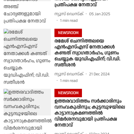
പ്രതിപക്ഷ നേതാവ്
ന്യൂസ് ഡെസ്ക്
05 Jan 2025
1
min read
NEWSROOM
രമേശ് ചെന്നിത്തലയെ
എൻഎസ്എസ് നേതാക്കൾ
കണ്ടത് സ്വാഗതാർഹം, ഗുണം
ചെയ്യുക യുഡിഎഫിന്; വി.ഡി.
സതീശൻ
ന്യൂസ് ഡെസ്ക്
21 Dec 2024
1
min read
NEWSROOM
ഉത്തരവാദിത്തം സർക്കാരിനും
വനംവകുപ്പിനും; കുട്ടമ്പുഴയിലെ
കാട്ടാനാക്രമണത്തിൽ
വിമർശനവുമായി പ്രതിപക്ഷ
നേതാവ്