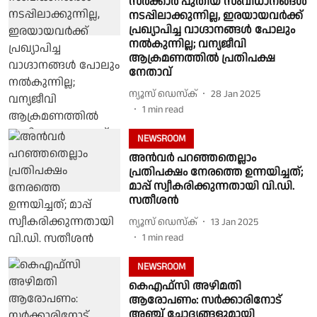
സർക്കാർ പുതിയ സംവിധാനങ്ങൾ
നടപ്പിലാക്കുന്നില്ല, ഇരയായവർക്ക്
പ്രഖ്യാപിച്ച വാഗ്ദാനങ്ങൾ പോലും
നൽകുന്നില്ല; വന്യജീവി
ആക്രമണത്തിൽ പ്രതിപക്ഷ
നേതാവ്
ന്യൂസ് ഡെസ്ക്
28 Jan 2025
1
min read
NEWSROOM
അൻവർ പറഞ്ഞതെല്ലാം
പ്രതിപക്ഷം നേരത്തെ ഉന്നയിച്ചത്;
മാപ്പ് സ്വീകരിക്കുന്നതായി വി.‍‍ഡി.
സതീശൻ
ന്യൂസ് ഡെസ്ക്
13 Jan 2025
1
min read
NEWSROOM
കെഎഫ്‌സി അഴിമതി
ആരോപണം: സർക്കാരിനോട്
അഞ്ച് ചോദ്യങ്ങളുമായി