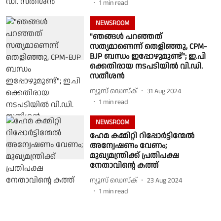
1
min read
NEWSROOM
"ഞങ്ങൾ പറഞ്ഞത്
സത്യമാണെന്ന് തെളിഞ്ഞു, CPM-
BJP ബന്ധം ഇപ്പോഴുമുണ്ട്"; ഇ.പി
ക്കെതിരായ നടപടിയിൽ വി.ഡി.
സതീശൻ
ന്യൂസ് ഡെസ്ക്
31 Aug 2024
1
min read
NEWSROOM
ഹേമ കമ്മിറ്റി റിപ്പോർട്ടിന്മേൽ
അന്വേഷണം വേണം;
മുഖ്യമന്ത്രിക്ക് പ്രതിപക്ഷ
നേതാവിൻ്റെ കത്ത്
ന്യൂസ് ഡെസ്ക്
23 Aug 2024
1
min read