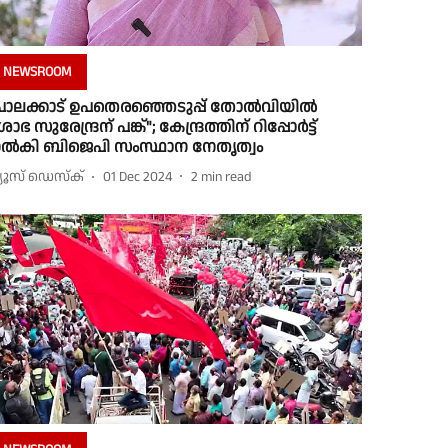
NEWSROOM
പാലക്കാട് ഉപതെരഞ്ഞെടുപ്പ് തോൽ‌വിയിൽ
ോഭ സുരേന്ദ്രന് പങ്ക്"; കേന്ദ്രത്തിന് റിപ്പോർട്ട്
ൽകി ബിജെപി സംസ്ഥാന നേതൃത്വം
്യൂസ് ഡെസ്ക്
01 Dec 2024
2
min read