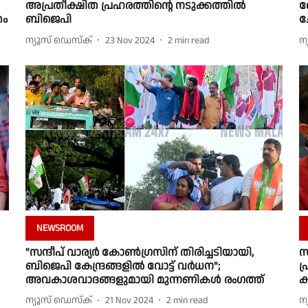
അപ്രതീക്ഷിത പ്രഹരത്തിന്റെ നടുക്കത്തില്‍
ത
രം
ബിജെപി
ച
ന്യൂസ് ഡെസ്ക്
23 Nov 2024
2
min read
ന
NEWSROOM
"സന്ദീപ് വാര്യർ കോൺഗ്രസിന് തിരിച്ചടിയായി,
സ
ബിജെപി കേന്ദ്രങ്ങളിൽ വോട്ട് വർധന";
പ
അവകാശവാദങ്ങളുമായി മുന്നണികൾ രംഗത്ത്
ക
ന്യൂസ് ഡെസ്ക്
21 Nov 2024
2
min read
ന