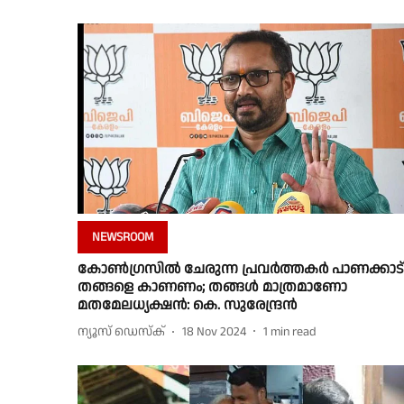
NEWSROOM
കോൺഗ്രസിൽ ചേരുന്ന പ്രവർത്തകർ പാണക്കാട്
തങ്ങളെ കാണണം; തങ്ങൾ മാത്രമാണോ
മതമേലധ്യക്ഷൻ: കെ. സുരേന്ദ്രൻ
ന്യൂസ് ഡെസ്ക്
18 Nov 2024
1
min read