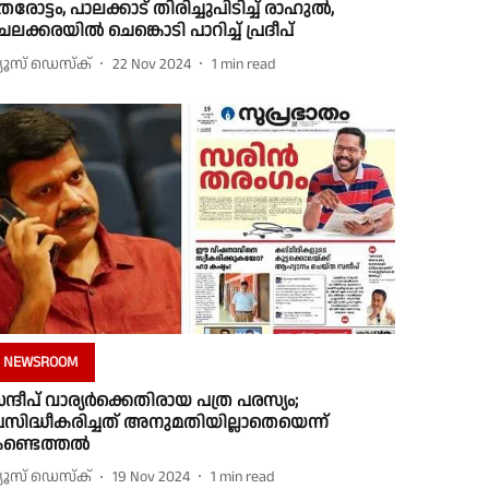
േരോട്ടം, പാലക്കാട് തിരിച്ചുപിടിച്ച് രാഹുല്‍,
േലക്കരയില്‍ ചെങ്കൊടി പാറിച്ച് പ്രദീപ്
്യൂസ് ഡെസ്ക്
22 Nov 2024
1
min read
NEWSROOM
ന്ദീപ് വാര്യർക്കെതിരായ പത്ര പരസ്യം;
്രസിദ്ധീകരിച്ചത് അനുമതിയില്ലാതെയെന്ന്
ണ്ടെത്തൽ
്യൂസ് ഡെസ്ക്
19 Nov 2024
1
min read