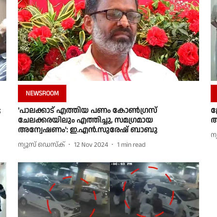
NEWSROOM
;
'പാലക്കാട് എത്തിയ പണം കോൺഗ്രസ്
ട
ചേലക്കരയിലും എത്തിച്ചു, സമഗ്രമായ
ആ
അന്വേഷണം': ഇ.എന്‍.സുരേഷ് ബാബു
ന
ന്യൂസ് ഡെസ്ക്
12 Nov 2024
1
min read