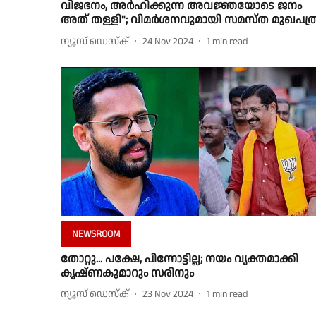
വിജഭനം, അർഹിക്കുന്ന അവജ്ഞയോടെ ജനം
അത് തള്ളി"; വിമർശനവുമായി സമസ്ത മുഖപത്
ന്യൂസ് ഡെസ്ക്
24 Nov 2024
1
min read
NEWSROOM
തോറ്റു... പക്ഷേ, പിന്നോട്ടില്ല; നയം വ്യക്തമാക്കി
കൃഷ്ണകുമാറും സരിനും
ന്യൂസ് ഡെസ്ക്
23 Nov 2024
1
min read