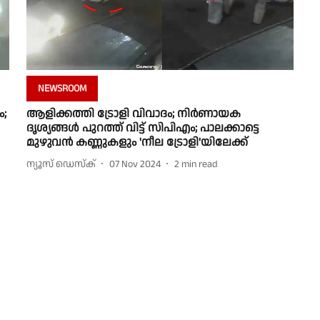
NEWSROOM
ം;
ആളിക്കത്തി ട്രോളി വിവാദം; നിർണായക
ദൃശ്യങ്ങൾ പുറത്ത് വിട്ട് സിപിഎം; പാലക്കാട്ടെ
മുഴുവൻ കണ്ണുകളും 'നീല ട്രോളി'യിലേക്ക്
ന്യൂസ് ഡെസ്ക്
07 Nov 2024
2
min read