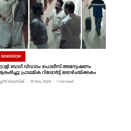
NEWSROOM
്രോളി ബാഗ് വിവാദം: പൊലീസ് അന്വേഷണം
രംഭിച്ചു; പ്രാഥമിക റിപ്പോർട്ട് ഒരാഴ്ചയ്ക്കകം
്യൂസ് ഡെസ്ക്
10 Nov 2024
1
min read