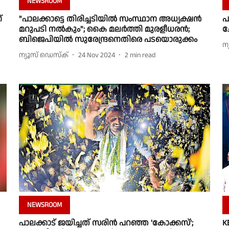
NEWSROOM
്
"പാലക്കാട്ടെ തിരിച്ചടിയിൽ സംസ്ഥാന അധ്യക്ഷൻ
പ
മറുപടി നൽകും"; കൈ മലർത്തി മുരളീധരൻ;
ച
ബിജെപിയിൽ സുരേന്ദ്രനെതിരെ പടയൊരുക്കം
ന
ന്യൂസ് ഡെസ്ക്
24 Nov 2024
2
min read
NEWSROOM
പാലക്കാട് ജയിച്ചത് സരിന്‍ പറഞ്ഞ 'കോക്കസ്';
K