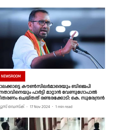
NEWSROOM
ാലക്കാട്ടെ കൗൺസിലർമാരെയും ബിജെപി
േതാവിനെയും പാർട്ടി മാറ്റാൻ വേണുഗോപാൽ
ിതരണം ചെയ്തത് രണ്ടരക്കോടി: കെ. സുരേന്ദ്രൻ
്യൂസ് ഡെസ്ക്
17 Nov 2024
1
min read