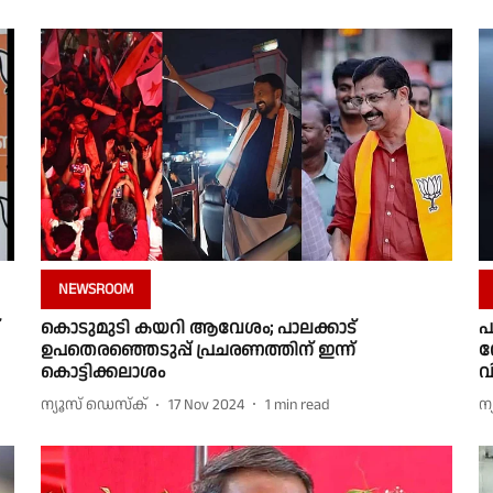
NEWSROOM
കൊടുമുടി കയറി ആവേശം; പാലക്കാട്
പ
ഉപതെരഞ്ഞെടുപ്പ് പ്രചരണത്തിന് ഇന്ന്
ന
കൊട്ടിക്കലാശം
വ
ന്യൂസ് ഡെസ്ക്
17 Nov 2024
1
min read
ന