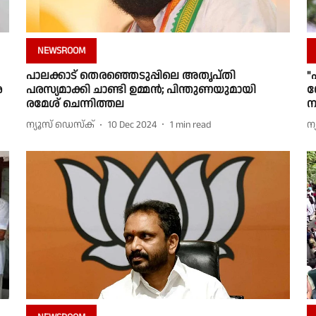
NEWSROOM
പാലക്കാട് തെരഞ്ഞെടുപ്പിലെ അതൃപ്തി
"
െ
പരസ്യമാക്കി ചാണ്ടി ഉമ്മൻ; പിന്തുണയുമായി
ശ
രമേശ് ചെന്നിത്തല
ന
ന്യൂസ് ഡെസ്ക്
10 Dec 2024
1
min read
ന