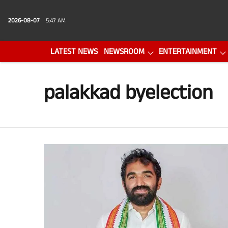
2026-08-07
5:47 AM
LATEST NEWS
NEWSROOM
ENTERTAINMENT
PHOTO GALLERY
VIDEO
palakkad byelection