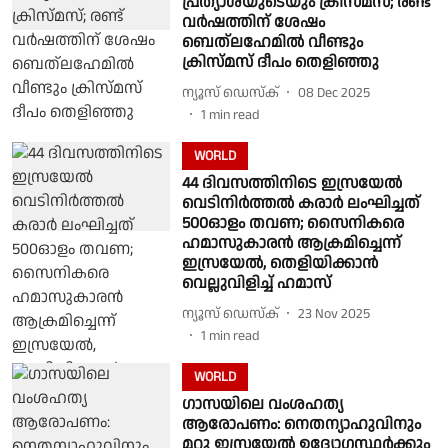
പ്രത്യാശയുടെയും ക്രിസ്മസ്; രണ്ട്
വർഷത്തിന് ശേഷം
ബെത്‌ലഹേമിൽ വീണ്ടും
ക്രിസ്മസ് ദീപം തെളിഞ്ഞു
ന്യൂസ് ഡെസ്ക്
08 Dec 2025
1
min read
WORLD
44 ദിവസത്തിനിടെ ഇസ്രയേൽ
വെടിനിർത്തൽ കരാർ ലംഘിച്ചത്
500ഓളം തവണ; സൈനികരെ
ഹമാസുകാരൻ ആക്രമിച്ചെന്ന്
ഇസ്രയേൽ, തെളിയിക്കാൻ
വെല്ലുവിളിച്ച് ഹമാസ്
ന്യൂസ് ഡെസ്ക്
23 Nov 2025
1
min read
WORLD
ഗാസയിലെ വംശഹത്യ
ആരോപണം: നെതന്യാഹുവിനും
മറ്റു ഇസ്രയേൽ ഉദ്യോഗസ്ഥർക്കും