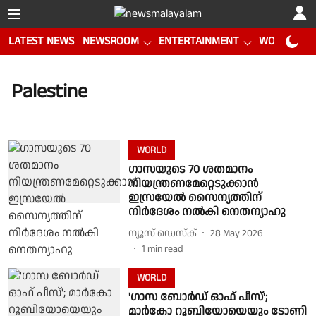
LATEST NEWS
NEWSROOM
ENTERTAINMENT
WORLD CUP
Palestine
WORLD
ഗാസയുടെ 70 ശതമാനം
നിയന്ത്രണമേറ്റെടുക്കാൻ
ഇസ്രയേൽ സൈന്യത്തിന്
നിർദേശം നൽകി നെതന്യാഹു
ന്യൂസ് ഡെസ്ക്
28 May 2026
1
min read
WORLD
'ഗാസ ബോർഡ് ഓഫ് പീസ്';
മാർകോ റൂബിയോയെയും ടോണി