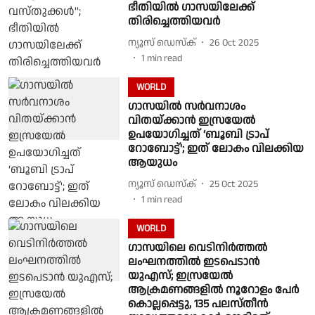
ഭീതിയില്‍ ഗാസയിലേക്ക്
തിരിച്ചെത്തിയവര്‍
ന്യൂസ് ഡെസ്ക്
26 Oct 2025
1
min read
WORLD
ഗാസയിൽ സർവനാശം
വിതയ്ക്കാൻ ഇസ്രയേൽ
ഉപയോഗിച്ചത് ‘ബൂബി ട്രാപ്
റോബോട്ട്'; ഇത് ലോകം വിലക്കിയ
ആയുധം
ന്യൂസ് ഡെസ്ക്
25 Oct 2025
1
min read
WORLD
ഗാസയിലെ വെടിനിർത്തൽ
ലംഘനത്തിൽ ഇടപെടാൻ
യുഎസ്; ഇസ്രയേൽ
ആക്രമണങ്ങളിൽ നൂറോളം പേർ
കൊല്ലപ്പെട്ടു, 135 പലസ്തീൻ