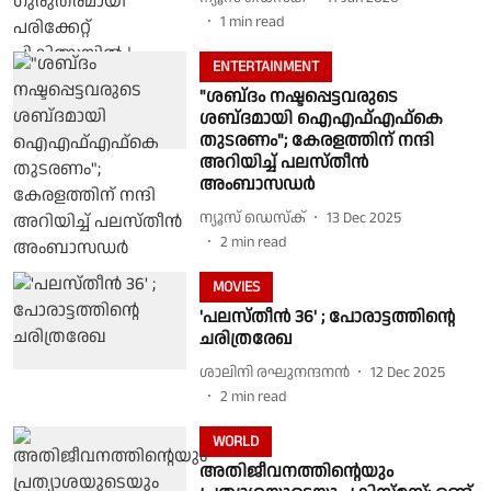
1
min read
ENTERTAINMENT
"ശബ്‌ദം നഷ്ടപ്പെട്ടവരുടെ
ശബ്‌ദമായി ഐഎഫ്എഫ്കെ
തുടരണം"; കേരളത്തിന് നന്ദി
അറിയിച്ച് പലസ്തീൻ
അംബാസഡർ
ന്യൂസ് ഡെസ്ക്
13 Dec 2025
2
min read
MOVIES
'പലസ്തീൻ 36' ; പോരാട്ടത്തിന്റെ
ചരിത്രരേഖ
ശാലിനി രഘുനന്ദനൻ
12 Dec 2025
2
min read
WORLD
അതിജീവനത്തിൻ്റെയും