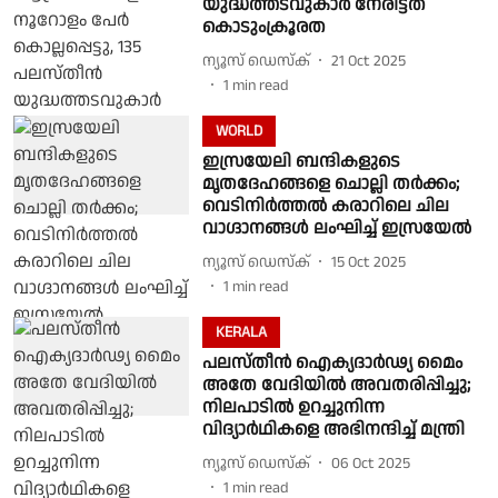
യുദ്ധത്തടവുകാർ നേരിട്ടത്
കൊടുംക്രൂരത
ന്യൂസ് ഡെസ്ക്
21 Oct 2025
1
min read
WORLD
ഇസ്രയേലി ബന്ദികളുടെ
മൃതദേഹങ്ങളെ ചൊല്ലി തർക്കം;
വെടിനിർത്തൽ കരാറിലെ ചില
വാഗ്ദാനങ്ങൾ ലംഘിച്ച് ഇസ്രയേൽ
ന്യൂസ് ഡെസ്ക്
15 Oct 2025
1
min read
KERALA
പലസ്തീന്‍ ഐക്യദാര്‍ഢ്യ മൈം
അതേ വേദിയിൽ അവതരിപ്പിച്ചു;
നിലപാടിൽ ഉറച്ചുനിന്ന
വിദ്യാർഥികളെ അഭിനന്ദിച്ച് മന്ത്രി
ന്യൂസ് ഡെസ്ക്
06 Oct 2025
1
min read