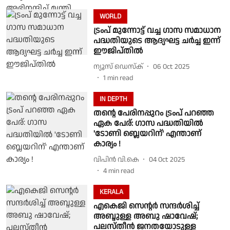
WORLD
ട്രംപ് മുന്നോട്ട് വച്ച ഗാസ സമാധാന
പദ്ധതിയുടെ ആദ്യഘട്ട ചർച്ച ഇന്ന്
ഈജിപ്തിൽ
ന്യൂസ് ഡെസ്ക്
06 Oct 2025
1
min read
IN DEPTH
തന്റെ പേരിനപ്പുറം ട്രംപ് പറഞ്ഞ
ഏക പേര്: ഗാസ പദ്ധതിയില്‍
'ടോണി ബ്ലെയറിന്' എന്താണ്
കാര്യം !
വിപിന്‍ വി.കെ
04 Oct 2025
4
min read
KERALA
എകെജി സെന്റര്‍ സന്ദര്‍ശിച്ച്
അബ്ദുള്ള അബു ഷാവേഷ്;
പലസ്തീന്‍ ജനതയോടുള്ള