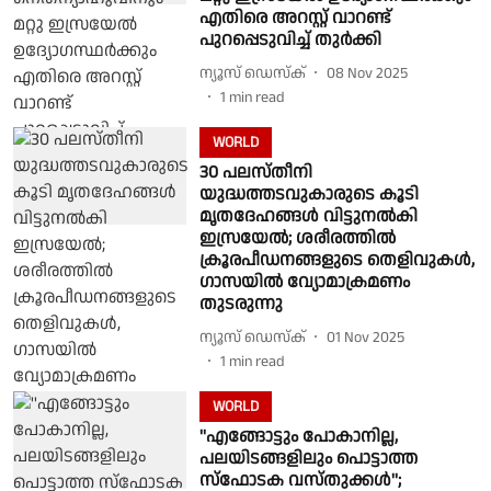
എതിരെ അറസ്റ്റ് വാറണ്ട്
പുറപ്പെടുവിച്ച് തുർക്കി
ന്യൂസ് ഡെസ്ക്
08 Nov 2025
1
min read
WORLD
30 പലസ്തീനി
യുദ്ധത്തടവുകാരുടെ കൂടി
മൃതദേഹങ്ങൾ വിട്ടുനൽകി
ഇസ്രയേൽ; ശരീരത്തിൽ
ക്രൂരപീഡനങ്ങളുടെ തെളിവുകൾ,
ഗാസയിൽ വ്യോമാക്രമണം
തുടരുന്നു
ന്യൂസ് ഡെസ്ക്
01 Nov 2025
1
min read
WORLD
''എങ്ങോട്ടും പോകാനില്ല,
പലയിടങ്ങളിലും പൊട്ടാത്ത
സ്‌ഫോടക വസ്തുക്കള്‍'';