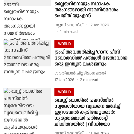
ബ്ലെയറിനെയും സ്ഥാപക
അംഗങ്ങളായി നാമനിർദേശം
ചെയ്ത് യുഎസ്
ന്യൂസ് ഡെസ്ക്
17 Jan 2026
1
min read
WORLD
ട്രംപ് അവതരിപ്പിച്ച 'ഗാസ പീസ്
ബോർഡിൽ' പത്മശ്രീ ജേതാവായ
ഒരു ഇന്ത്യൻ വംശജനും
ശരത്‌ലാൽ ചിറ്റടിമംഗലത്ത്
17 Jan 2026
2
min read
WORLD
വെസ്റ്റ് ബാങ്കില്‍ പലസ്തീന്‍
സ്വദേശിയായ വൃദ്ധനെ മര്‍ദിച്ച്
ഇസ്രയേല്‍ കുടിയേറ്റക്കാര്‍;
ഗുരുതരമായി പരിക്കേറ്റ്
ചികിത്സയില്‍ | വീഡിയോ
ന്യൂസ് ഡെസ്ക്
11 Jan 2026