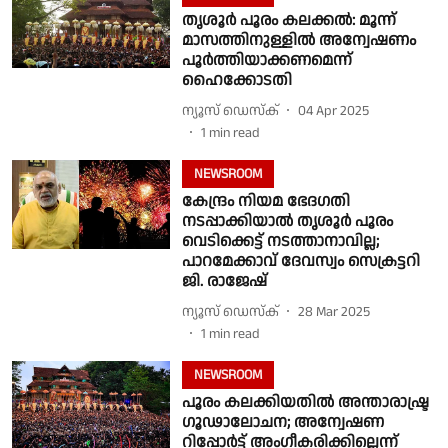
തൃശൂര്‍ പൂരം കലക്കല്‍: മൂന്ന്
മാസത്തിനുള്ളിൽ അന്വേഷണം
പൂർത്തിയാക്കണമെന്ന്
ഹൈക്കോടതി
ന്യൂസ് ഡെസ്ക്
04 Apr 2025
1
min read
NEWSROOM
കേന്ദ്രം നിയമ ഭേദഗതി
നടപ്പാക്കിയാല്‍ തൃശൂര്‍ പൂരം
വെടിക്കെട്ട് നടത്താനാവില്ല;
പാറമേക്കാവ് ദേവസ്വം സെക്രട്ടറി
ജി. രാജേഷ്
ന്യൂസ് ഡെസ്ക്
28 Mar 2025
1
min read
NEWSROOM
പൂരം കലക്കിയതിൽ അന്താരാഷ്ട്ര
ഗൂഢാലോചന; അന്വേഷണ
റിപ്പോർട്ട് അംഗീകരിക്കില്ലെന്ന്