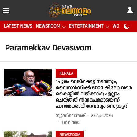
LATEST NEWS
NEWSROOM
ENTERTAINMENT
WORLD CUP
Paramekkav Devaswom
KERALA
"പൂരം വെടിക്കെട്ട് നടത്തും,
ലൈസന്‍സിക്ക് 6000 കിലോ വരെ
കൈയ്യില്‍ വയ്ക്കാം"; എല്ലാം
ചെയ്തത് നിയമപരമായെന്ന്
പാറമേക്കാവ് ദേവസ്വം സെക്രട്ടറി
ന്യൂസ് ഡെസ്ക്
23 Apr 2026
1
min read
NEWSROOM