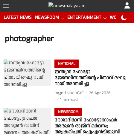
LATEST NEWS
NEWSROOM
ENTERTAINMENT
WORLD CUP
photographer
NATIONAL
ഇന്ത്യൻ ഫോട്ടോ
ജേണലിസത്തിൻ്റെ പിതാവ് രഘു
റായ് അന്തരിച്ചു
ന്യൂസ് ഡെസ്ക്
26 Apr 2026
1
min read
NEWSROOM
ദേശാഭിമാനി ഫോട്ടോഗ്രാഫർ
അരുൺ രാജിന് മർദനം;
ആക്രമിച്ചത് ഐഎൻടിയുസി