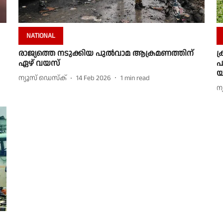
NATIONAL
രാജ്യത്തെ നടുക്കിയ പുൽവാമ ആക്രമണത്തിന്
ക
ഏഴ് വയസ്
പ
യ
ന്യൂസ് ഡെസ്ക്
14 Feb 2026
1
min read
ന