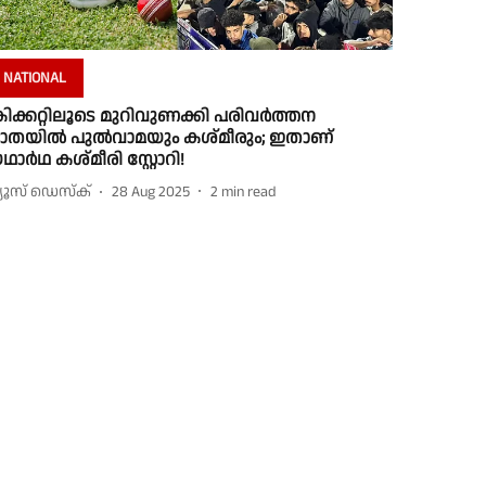
NATIONAL
്രിക്കറ്റിലൂടെ മുറിവുണക്കി പരിവർത്തന
ാതയിൽ പുൽവാമയും കശ്മീരും; ഇതാണ്
ഥാർഥ കശ്മീരി സ്റ്റോറി!
്യൂസ് ഡെസ്ക്
28 Aug 2025
2
min read