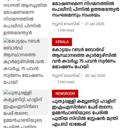
മോഷണമെന്ന നിഗമനത്തിൽ
പൊലീസ്; പിന്നിൽ ഉത്തരേന്ത്യൻ
സംഘമെന്നും സംശയം
ന്യൂസ് ഡെസ്ക്
21 Jan 2026
1
min read
KERALA
കോട്ടയം റബർ ബോർഡ്
ആസ്ഥാനത്തെ ക്വാർട്ടേഴ്സിൽ
വൻ കവർച്ച; 75 പവൻ സ്വർണം
മോഷണം പോയി
ന്യൂസ് ഡെസ്ക്
20 Jan 2026
1
min read
NEWSROOM
പുതുപ്പള്ളി കമ്യൂണിറ്റി ഹാളിന്
ഇഎംഎസിന്‍റെ പേര് തന്നെ;
ഉമ്മന്‍ചാണ്ടിയുടെ പേരില്‍
പുതിയ സിവില്‍ സ്റ്റേഷന്‍: മന്ത്രി
എം.ബി രാജേഷ്