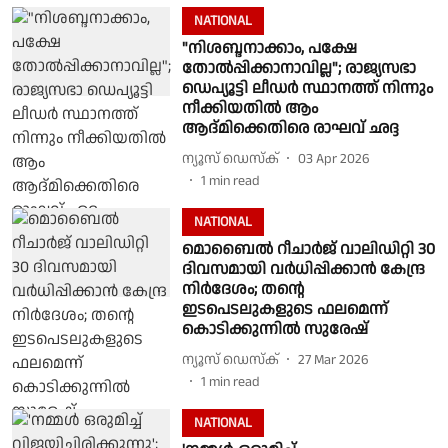
NATIONAL
"നിശബ്ദനാക്കാം, പക്ഷേ
തോൽപ്പിക്കാനാവില്ല"; രാജ്യസഭാ
ഡെപ്യൂട്ടി ലീഡർ സ്ഥാനത്ത് നിന്നും
നീക്കിയതിൽ ആം
ആദ്മിക്കെതിരെ രാഘവ് ഛദ്ദ
ന്യൂസ് ഡെസ്ക്
03 Apr 2026
1
min read
NATIONAL
മൊബൈൽ റീചാർജ് വാലിഡിറ്റി 30
ദിവസമായി വർധിപ്പിക്കാൻ കേന്ദ്ര
നിർദേശം; തൻ്റെ
ഇടപെടലുകളുടെ ഫലമെന്ന്
കൊടിക്കുന്നിൽ സുരേഷ്
ന്യൂസ് ഡെസ്ക്
27 Mar 2026
1
min read
NATIONAL