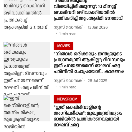
'നമ്മള്‍ ഒരുമിച്ച്
വിജയിച്ചിരിക്കുന്നു'; 10 മിനുട്ട്
ഡെലിവറി ഒഴിവാക്കിയതില്‍
പ്രതികരിച്ച് ആംആദ്മി നേതാവ്
ന്യൂസ് ഡെസ്ക്
13 Jan 2026
1
min read
MOVIES
"നിങ്ങള്‍ ഒരിക്കലും ഇന്ത്യയുടെ
പ്രധാനമന്ത്രി ആകില്ല"; ദിവസവും
ഇത് പറയണമെന്ന് രാഘവ് ഛദ്ദ
പരിനീതി ചോപ്രയോട്... കാരണം?
ന്യൂസ് ഡെസ്ക്
28 Jul 2025
1
min read
NEWSROOM
"ഇത് കെജ്‌രിവാളിൻ്റെ
അഗ്നിപരീക്ഷ"; മുഖ്യമന്ത്രിയുടെ
രാജിയിൽ പ്രതികരണവുമായി
രാഘവ് ഛദ്ദ