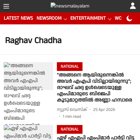
LATEST NEWS
NEWSROOM
ENTERTAINMENT
WORLD CUP
Raghav Chadha
NATIONAL
"അങ്ങനെ ആയിരുന്നെങ്കില്‍
അവര്‍ എഎപി വിടില്ലായിരുന്നു";
രാഘവ് ഛദ്ദ ഉള്‍പ്പെടെയുള്ള
എംപിമാരുടെ ബിജെപി
കൂടുമാറ്റത്തില്‍ അണ്ണാ ഹസാരെ
ന്യൂസ് ഡെസ്ക്
25 Apr 2026
1
min read
NATIONAL
ഏഴ് എഎപി എംപിമാർ പാർട്ടി വിട്ട