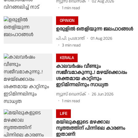
ന്യൂസ് ഡെസ്ക്
02 Aug 2026
1
min read
OPINION
ഉരുളിൽ തെളിയുന്ന ജലപാഠങ്ങൾ
പി.പി. പ്രശാന്ത്
01 Aug 2026
3
min read
KERALA
കാലവർഷം വീണ്ടും
സജീവമാകുന്നു..! മഴയ്‌ക്കൊപ്പം
ശക്തമായ കാറ്റിനും
ഇടിമിന്നലിനും സാധ്യത
ന്യൂസ് ഡെസ്ക്
26 Jun 2026
1
min read
LIFE
മയിലുകളുടെ മഴക്കാല
നൃത്തത്തിന് പിന്നിലെ കാരണം
ഇതാണ്!