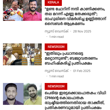
KERALA
"ഉണ്ട ചോറിന് നന്ദി കാണിക്കണം,
തല മറന്ന് എണ്ണ തേക്കരുത്";
രാഹുലിനെ വിമർശിച്ച ഉണ്ണിത്താന്
സൈബർ ആക്രമണം
ന്യൂസ് ഡെസ്ക്
28 Nov 2025
1
min read
NEWSROOM
"ഇതിലും പ്രധാനപ്പെട്ട
മറ്റൊന്നുണ്ട്"; ബജറ്റവതരണം
ബഹിഷ്കരിച്ച് പ്രതിപക്ഷം
ന്യൂസ് ഡെസ്ക്
01 Feb 2025
1
min read
NEWSROOM
പെരിയ ഇരട്ടക്കൊലപാതകം: വിധി
CPMൻ്റെ കൊലപാതക
രാഷ്ട്രീയത്തിനെതിരായ താക്കീത്,
പ്രതികരണവുമായി പ്രതിപക്ഷം