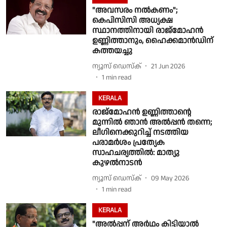
"അവസരം നൽകണം";
കെപിസിസി അധ്യക്ഷ
സ്ഥാനത്തിനായി രാജ്മോഹൻ
ഉണ്ണിത്താനും, ഹൈക്കമാൻഡിന്
കത്തയച്ചു
ന്യൂസ് ഡെസ്ക്
21 Jun 2026
1
min read
KERALA
രാജ്‌മോഹന്‍ ഉണ്ണിത്താന്റെ
മുന്നില്‍ ഞാന്‍ അല്‍പ്പന്‍ തന്നെ;
ലീഗിനെക്കുറിച്ച് നടത്തിയ
പരാമര്‍ശം പ്രത്യേക
സാഹചര്യത്തില്‍: മാത്യു
കുഴല്‍നാടന്‍
ന്യൂസ് ഡെസ്ക്
09 May 2026
1
min read
KERALA
"അല്‍പ്പന് അര്‍ഥം കിട്ടിയാല്‍