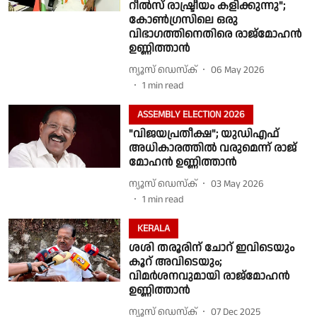
റീൽസ് രാഷ്ട്രീയം കളിക്കുന്നു";
കോൺഗ്രസിലെ ഒരു
വിഭാഗത്തിനെതിരെ രാജ്മോഹൻ
ഉണ്ണിത്താൻ
ന്യൂസ് ഡെസ്ക്
06 May 2026
1
min read
ASSEMBLY ELECTION 2026
"വിജയപ്രതീക്ഷ"; യുഡിഎഫ്
അധികാരത്തിൽ വരുമെന്ന് രാജ്
മോഹൻ ഉണ്ണിത്താൻ
ന്യൂസ് ഡെസ്ക്
03 May 2026
1
min read
KERALA
ശശി തരൂരിന് ചോറ് ഇവിടെയും
കൂറ് അവിടെയും;
വിമർശനവുമായി രാജ്മോഹൻ
ഉണ്ണിത്താൻ
ന്യൂസ് ഡെസ്ക്
07 Dec 2025