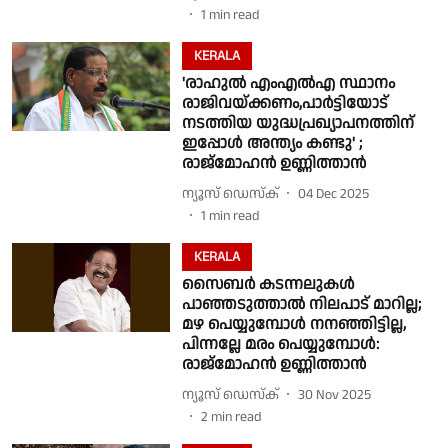
1
min read
KERALA
'രാഹുൽ എംഎൽഎ സ്ഥാനം
രാജിവയ്ക്കണം,പാർട്ടിയോട്
നടത്തിയ യുദ്ധപ്രഖ്യാപനത്തിന്
ഇപ്പോൾ അന്ത്യം കണ്ടു' ;
രാജ്മോഹൻ ഉണ്ണിത്താൻ
ന്യൂസ് ഡെസ്ക്
04 Dec 2025
1
min read
KERALA
സൈബർ കടന്നലുകൾ
പാഞ്ഞടുത്താൽ നിലപാട് മാറില്ല;
മഴ പെയ്യുമ്പോൾ നനഞ്ഞിട്ടില്ല,
പിന്നല്ലേ മരം പെയ്യുമ്പോൾ:
രാജ്മോഹൻ ഉണ്ണിത്താൻ
ന്യൂസ് ഡെസ്ക്
30 Nov 2025
2
min read