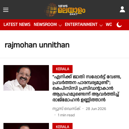
LATEST NEWS
NEWSROOM
ENTERTAINMENT
WORLD CUP
rajmohan unnithan
KERALA
"എനിക്ക് ജാതി സപ്പോർട്ട് വേണ്ട,
പ്രവർത്തന പാരമ്പര്യമുണ്ട്";
കെപിസിസി പ്രസിഡൻ്റാകാൻ
ആഗ്രഹമുണ്ടെന്ന് ആവർത്തിച്ച്
രാജ്മോഹൻ ഉണ്ണിത്താൻ
ന്യൂസ് ഡെസ്ക്
28 Jun 2026
1
min read
KERALA