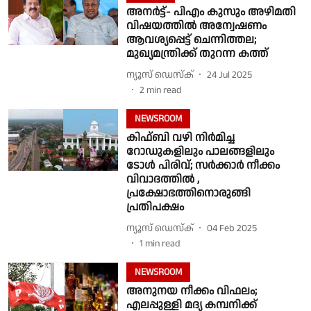
അനർട്ട്- പിഎം കുസും അഴിമതി
വിഷയത്തിൽ അന്വേഷണം
ആവശ്യപ്പെട്ട് ചെന്നിത്തല;
മുഖ്യമന്ത്രിക്ക് തുറന്ന കത്ത്
ന്യൂസ് ഡെസ്ക്
24 Jul 2025
2
min read
NEWSROOM
കിഫ്ബി വഴി നിർമിച്ച
റോഡുകളിലും പാലങ്ങളിലും
ടോൾ പിരിവ്; സർക്കാർ നീക്കം
വിവാദത്തിൽ ,
പ്രക്ഷോഭത്തിനൊരുങ്ങി
പ്രതിപക്ഷം
ന്യൂസ് ഡെസ്ക്
04 Feb 2025
1
min read
NEWSROOM
അനുനയ നീക്കം വിഫലം;
എലപ്പുള്ളി മദ്യ കമ്പനിക്ക്