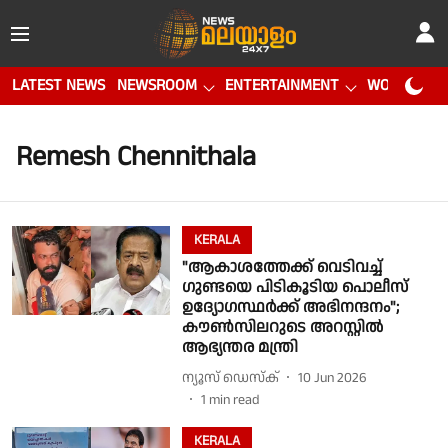
LATEST NEWS
NEWSROOM
ENTERTAINMENT
WORLD CUP
Remesh Chennithala
KERALA
"ആകാശത്തേക്ക് വെടിവച്ച്
ഗുണ്ടയെ പിടികൂടിയ പൊലീസ്
ഉദ്യോഗസ്ഥർക്ക് അഭിനന്ദനം";
കൗൺസിലറുടെ അറസ്റ്റിൽ
ആഭ്യന്തര മന്ത്രി
ന്യൂസ് ഡെസ്ക്
10 Jun 2026
1
min read
KERALA