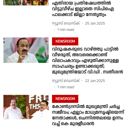
എതിരായ പ്രതിഷേധത്തിൽ
വിട്ടുവീഴ്ച ഇല്ലാതെ സിപിഐ
പാലക്കാട് ജില്ലാ നേതൃത്വം
ന്യൂസ് ഡെസ്ക്
25 Jan 2025
1
min read
NEWSROOM
വിദൂഷകരുടെ വാഴ്ത്തു പാട്ടിൽ
വീഴരുത്, അവരെക്കൊണ്ട്
വിലാപകാവ്യം എഴുതിക്കാനുള്ള
സാഹചര്യം ഉണ്ടാക്കരുത്;
മുഖ്യമന്ത്രിയോട് വി.ഡി . സതീശൻ
ന്യൂസ് ഡെസ്ക്
22 Jan 2025
1
min read
NEWSROOM
കോൺഗ്രസിൽ മുഖ്യമന്ത്രി ചർച്ച
സജീവം; എല്ലാം മാധ്യമസൃഷ്ടിയെന്ന്
നേതാക്കൾ, ചെന്നിത്തലയെ ഉന്നം
വച്ച് കെ മുരളീധരൻ