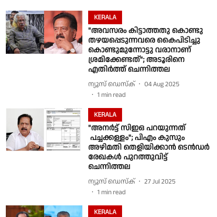
KERALA
"അവസരം കിട്ടാത്തതു കൊണ്ടു
തഴയപ്പെടുന്നവരെ കൈപിടിച്ചു
കൊണ്ടുമുന്നോട്ടു വരാനാണ്
ശ്രമിക്കേണ്ടത്"; അടൂരിനെ
എതിർത്ത് ചെന്നിത്തല
ന്യൂസ് ഡെസ്ക്
04 Aug 2025
1
min read
KERALA
"അനർട്ട് സിഇഒ പറയുന്നത്
പച്ചക്കള്ളം"; പിഎം കുസും
അഴിമതി തെളിയിക്കാൻ ടെൻഡർ
രേഖകൾ പുറത്തുവിട്ട്
ചെന്നിത്തല
ന്യൂസ് ഡെസ്ക്
27 Jul 2025
1
min read
KERALA