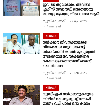
ഇവിടെ തുലാഭാരം, അവിടെ
ഫ്ലക്സ് ബോർഡ്, ഒരേയൊരു
ലക്ഷ്യം; മുഖ്യമന്ത്രിയാകാൻ ആര്?
ന്യൂസ് ഡെസ്ക്
29 Apr 2026
1
min read
KERALA
സർക്കാർ ജീവനക്കാരുടെ
വിവരങ്ങൾ ആവശ്യപ്പെട്ട്
സ്പാർക്കിന് കത്ത്; മുഖ്യമന്ത്രി
അടക്കമുള്ളവർക്കെതിരെ
കേസെടുക്കണമെന്ന് രമേശ്
ചെന്നിത്തല
ന്യൂസ് ഡെസ്ക്
25 Feb 2026
1
min read
KERALA
യുഡിഎഫ് സർക്കാരുകളുടെ
കീഴിൽ ഫോട്ടോസ്റ്റാറ്റ് കോപ്പി
മാത്രം വച്ച് പഠിച്ച ഒരു കാലം