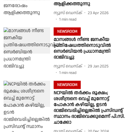
ആളിക്കത്തുന്നു
ന്യൂസ് ഡെസ്ക്
23 Apr 2026
1
min read
NEWSROOM
മാസങ്ങൾ നീണ്ട ജനകീയ
പ്രതിഷേധത്തിനൊടുവിൽ
സെർബിയൻ പ്രധാനമന്ത്രി
രാജിവച്ചു
ന്യൂസ് ഡെസ്ക്
29 Jan 2025
1
min read
NEWSROOM
NCPയിൽ തര്‍ക്കം രൂക്ഷം;
ശശീന്ദ്രനെ വെച്ച് മുന്നോട്ട്
പോകാന്‍ കഴിയില്ല, ഉടന്‍
രാജിവെപ്പിച്ചില്ലെങ്കില്‍ പ്രസിഡന്റ്
സ്ഥാനം രാജിവെക്കുമെന്ന് പി.സി.
ചാക്കോ
ന്യൂസ് ഡെസ്ക്
20 Dec 2024