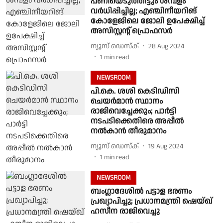
പണിയെടുത്തിട്ടും ശമ്പളം
വർധിപ്പിച്ചില്ല; എഞ്ചിനീയറിങ്
കോളേജിലെ ജോലി ഉപേക്ഷിച്ച്
അസിസ്റ്റൻ്റ് പ്രൊഫസർ
ന്യൂസ് ഡെസ്ക്
28 Aug 2024
1
min read
NEWSROOM
പി.കെ. ശശി കെടിഡിസി
ചെയർമാൻ സ്ഥാനം
രാജിവെച്ചേക്കും; പാർട്ടി
നടപടിക്കെതിരെ അപ്പീൽ
നൽകാൻ തീരുമാനം
ന്യൂസ് ഡെസ്ക്
19 Aug 2024
1
min read
NEWSROOM
ബംഗ്ലാദേശിൽ പട്ടാള ഭരണം
പ്രഖ്യാപിച്ചു; പ്രധാനമന്ത്രി ഷെയ്ഖ്
ഹസീന രാജിവെച്ചു