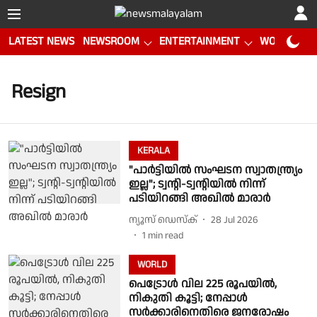
LATEST NEWS
NEWSROOM
ENTERTAINMENT
WORLD CUP
Resign
KERALA
"പാർട്ടിയിൽ സംഘടന സ്വാതന്ത്ര്യം
ഇല്ല"; ട്വൻ്റി-ട്വൻ്റിയിൽ നിന്ന്
പടിയിറങ്ങി അഖിൽ മാരാർ
ന്യൂസ് ഡെസ്ക്
28 Jul 2026
1
min read
WORLD
പെട്രോൾ വില 225 രൂപയിൽ,
നികുതി കൂട്ടി; നേപ്പാൾ
സർക്കാരിനെതിരെ ജനരോഷം