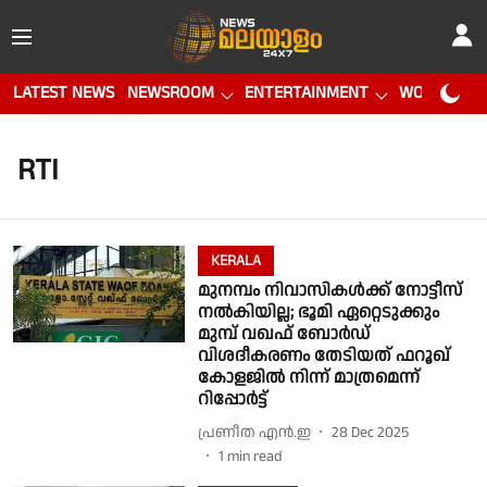
LATEST NEWS
NEWSROOM
ENTERTAINMENT
WORLD CUP
RTI
KERALA
മുനമ്പം നിവാസികൾക്ക് നോട്ടീസ്
നൽകിയില്ല; ഭൂമി ഏറ്റെടുക്കും
മുമ്പ് വഖഫ് ബോർഡ്
വിശദീകരണം തേടിയത് ഫറൂഖ്
കോളജിൽ നിന്ന് മാത്രമെന്ന്
റിപ്പോർട്ട്
പ്രണീത എന്‍.ഇ
28 Dec 2025
1
min read