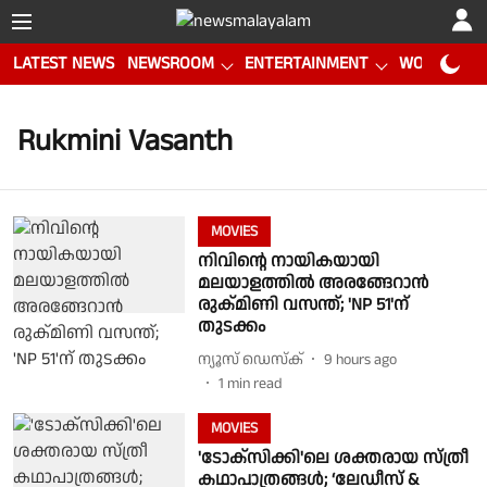
LATEST NEWS
NEWSROOM
ENTERTAINMENT
WORLD CUP
Rukmini Vasanth
MOVIES
നിവിന്റെ നായികയായി
മലയാളത്തിൽ അരങ്ങേറാൻ
രുക്മിണി വസന്ത്; 'NP 51'ന്
തുടക്കം
ന്യൂസ് ഡെസ്ക്
9 hours ago
1
min read
MOVIES
'ടോക്‌സിക്കി'ലെ ശക്തരായ സ്ത്രീ
കഥാപാത്രങ്ങൾ; ‘ലേഡീസ് &