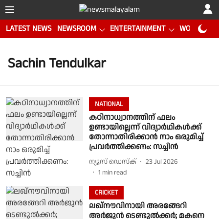
LATEST NEWS
NEWSROOM
ENTERTAINMENT
WORLD CUP
Sachin Tendulkar
NATIONAL
കഠിനാധ്വാനത്തിന് ഫലം
ഉണ്ടായില്ലെന്ന് വിദ്യാര്‍ഥികള്‍ക്ക്
തോന്നാതിരിക്കാന്‍ നാം ഒരുമിച്ച്
പ്രവര്‍ത്തിക്കണം: സച്ചിന്‍
ന്യൂസ് ഡെസ്ക്
23 Jul 2026
1
min read
CRICKET
ലഖ്‌നൗവിനായി അരങ്ങേറി
അർജുൻ ടെണ്ടുൽക്കർ; മകനെ