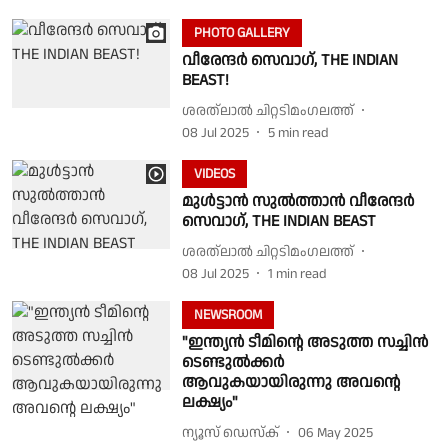
PHOTO GALLERY
വീരേന്ദർ സെവാഗ്, THE INDIAN
BEAST!
ശരത്‌ലാൽ ചിറ്റടിമംഗലത്ത്
08 Jul 2025
5
min read
VIDEOS
മുൾട്ടാൻ സുൽത്താൻ വീരേന്ദർ
സെവാഗ്, THE INDIAN BEAST
ശരത്‌ലാൽ ചിറ്റടിമംഗലത്ത്
08 Jul 2025
1
min read
NEWSROOM
"ഇന്ത്യൻ ടീമിൻ്റെ അടുത്ത സച്ചിൻ
ടെണ്ടുൽക്കർ
ആവുകയായിരുന്നു അവൻ്റെ
ലക്ഷ്യം"
ന്യൂസ് ഡെസ്ക്
06 May 2025