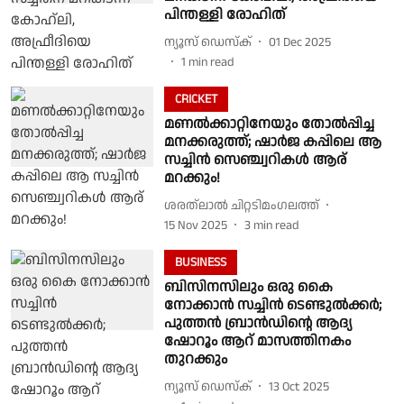
പിന്തള്ളി രോഹിത്
ന്യൂസ് ഡെസ്ക്
01 Dec 2025
1
min read
CRICKET
മണൽക്കാറ്റിനേയും തോൽപ്പിച്ച
മനക്കരുത്ത്; ഷാർജ കപ്പിലെ ആ
സച്ചിൻ സെഞ്ച്വറികൾ ആര്
മറക്കും!
ശരത്‌ലാൽ ചിറ്റടിമംഗലത്ത്
15 Nov 2025
3
min read
BUSINESS
ബിസിനസിലും ഒരു കൈ
നോക്കാൻ സച്ചിൻ ടെണ്ടുൽക്കർ;
പുത്തൻ ബ്രാൻഡിൻ്റെ ആദ്യ
ഷോറൂം ആറ് മാസത്തിനകം
തുറക്കും
ന്യൂസ് ഡെസ്ക്
13 Oct 2025