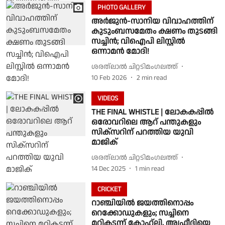
PHOTO GALLERY
അർജുൻ-സാനിയ വിവാഹത്തിന്
കുടുംബസമേതം ക്ഷണം തുടങ്ങി
സച്ചിൻ; വിഐപി ലിസ്റ്റിൽ
ഒന്നാമൻ മോദി!
ശരത്‌ലാൽ ചിറ്റടിമംഗലത്ത്
10 Feb 2026
2
min read
VIDEOS
THE FINAL WHISTLE | ലോകകപ്പിൽ
ഒരോവറിലെ ആറ് പന്തുകളും
സിക്സറിന് പറത്തിയ യുവി
മാജിക്
ശരത്‌ലാൽ ചിറ്റടിമംഗലത്ത്
14 Dec 2025
1
min read
CRICKET
റാഞ്ചിയില്‍ ജയത്തിനൊപ്പം
റെക്കോഡുകളും; സച്ചിനെ
മറികടന്ന് കോഹ്‍ലി, അഫ്രീദിയെ