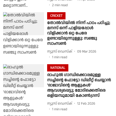
2
min read
CRICKET
തോല്‍വിയില്‍ നിന്ന് പാഠം പഠിച്ചു;
മനസ് ഒന്ന് പാളിയപ്പോള്‍
വിളിക്കാന്‍ ഒറ്റ പേരേ
ഉണ്ടായിരുന്നുള്ളു: സഞ്ജു
സാംസണ്‍
ന്യൂസ് ഡെസ്ക്
09 Mar 2026
1
min read
NATIONAL
രാഹുൽ ഗാന്ധിക്കൊപ്പമുള്ള
സച്ചിൻ്റെ ഫോട്ടോ ഡിലീറ്റ് ചെയ്യാൻ
'രാജാവിൻ്റെ ആളുകൾ'
ആവശ്യപ്പെട്ടു; മോദിക്കെതിരെ
ഒളിയമ്പുമായി കോൺഗ്രസ്
ന്യൂസ് ഡെസ്ക്
12 Feb 2026
1
min read