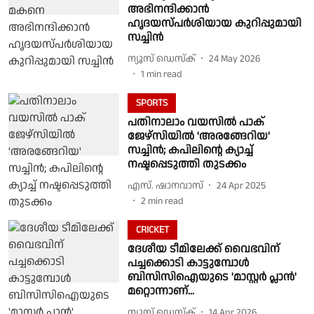
അഭിനന്ദിക്കാൻ
ഹൃദയസ്പർശിയായ കുറിപ്പുമായി
സച്ചിൻ
ന്യൂസ് ഡെസ്ക്
24 May 2026
1
min read
SPORTS
പതിനാലാം വയസില്‍ പാക്
ജേഴ്സിയില്‍ 'അരങ്ങേറിയ'
സച്ചിന്‍; കപിലിന്റെ ക്യാച്ച്
നഷ്ടപ്പെടുത്തി തുടക്കം
എസ്. ഷാനവാസ്
24 Apr 2025
2
min read
CRICKET
ദേശീയ ടീമിലേക്ക് വൈഭവിന്
പച്ചക്കൊടി കാട്ടുമ്പോൾ
ബിസിസിഐയുടെ 'മാസ്റ്റർ പ്ലാൻ'
മറ്റൊന്നാണ്...
ന്യൂസ് ഡെസ്ക്
14 Apr 2026