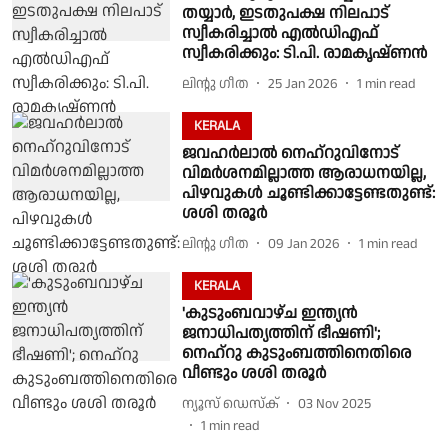
തയ്യാർ, ഇടതുപക്ഷ നിലപാട്
സ്വീകരിച്ചാൽ എൽഡിഎഫ്
സ്വീകരിക്കും: ടി.പി. രാമകൃഷ്ണൻ
ലിൻ്റു ഗീത
25 Jan 2026
1
min read
KERALA
ജവഹർലാൽ നെഹ്റുവിനോട്
വിമർശനമില്ലാത്ത ആരാധനയില്ല,
പിഴവുകൾ ചൂണ്ടിക്കാട്ടേണ്ടതുണ്ട്:
ശശി തരൂർ
ലിൻ്റു ഗീത
09 Jan 2026
1
min read
KERALA
'കുടുംബവാഴ്ച ഇന്ത്യൻ
ജനാധിപത്യത്തിന് ഭീഷണി';
നെഹ്റു കുടുംബത്തിനെതിരെ
വീണ്ടും ശശി തരൂർ
ന്യൂസ് ഡെസ്ക്
03 Nov 2025
1
min read