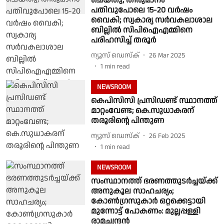
ചെയ്തു, തീരുമാനം
പതിവുപോലെ 15-20 വർഷം
വൈകി; സ്വകാര്യ സർവകലാശാല
ബില്ലിൽ സിപിഐഎമ്മിനെ
പരിഹസിച്ച് തരൂർ
ന്യൂസ് ഡെസ്ക്
26 Mar 2025
1
min read
NEWSROOM
കെപിസിസി പ്രസിഡണ്ട് സ്ഥാനത്ത്
മാറ്റംവേണ്ട; കെ.സുധാകരന്
തരൂരിൻ്റെ പിന്തുണ
ന്യൂസ് ഡെസ്ക്
26 Feb 2025
1
min read
NEWSROOM
സംസ്ഥാനത്ത് ഭരണത്തുടര്‍ച്ചയ്ക്ക്
അനുകൂല സാഹചര്യം;
കോണ്‍ഗ്രസുകാര്‍ ഒറ്റക്കെട്ടായി
മുന്നോട്ട് പോകണം: മുല്ലപ്പള്ളി
രാമചന്ദ്രന്‍