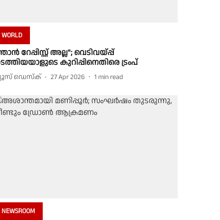
WORLD
ഞാൻ റേപ്പിസ്റ്റ് അല്ല"; വെടിവയ്പ്പ്
ടത്തിയയാളുടെ കുറിപ്പിനെതിരെ ട്രംപ്
്യൂസ് ഡെസ്ക്
27 Apr 2026
1
min read
NEWSROOM