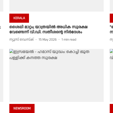
KERALA
;
ശൈലി മാറ്റം; യാത്രയിൽ അധിക സുരക്ഷ
"
വേണ്ടെന്ന് വി.ഡി. സതീശൻ്റെ നിർദേശം
ന
ന്യൂസ് ഡെസ്ക്
15 May 2026
1
min read
ന
NEWSROOM