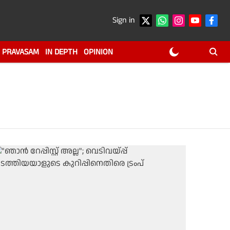
Sign in
PRAVASAM
IN DEPTH
OPINION