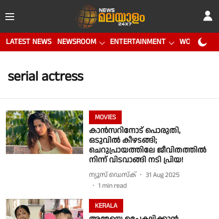
LATEST NEWS
NEWSROOM
ENTERTAINMENT
WORLD CUP
serial actress
MOVIES
കാൻസറിനോട് പൊരുതി,
ഒടുവിൽ കീഴടങ്ങി;
ചെറുപ്രായത്തിലേ ജീവിതത്തിൽ
നിന്ന് വിടവാങ്ങി നടി പ്രിയ!
ന്യൂസ് ഡെസ്ക്
31 Aug 2025
1
min read
KERALA