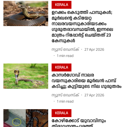
KERALA
ഉറക്കം കെടുത്തി പാമ്പുകൾ;
മൂർഖൻ്റെ കടിയേറ്റ
നാലരവയസുകാരിയടക്കം
ഗുരുതരാവസ്ഥയിൽ, ഇന്നലെ
മാത്രം റിപ്പോർട്ട് ചെയ്തത് 23
കേസുകൾ
ന്യൂസ് ഡെസ്ക്
27 Apr 2026
1
min read
KERALA
കാസർഗോഡ് നാലര
വയസുകാരിയെ മൂർഖൻ പാമ്പ്
കടിച്ചു; കുട്ടിയുടെ നില ഗുരുതരം
ന്യൂസ് ഡെസ്ക്
27 Apr 2026
1
min read
KERALA
കോഴിക്കോട് യുവാവിനും
തിരുവനന്തപുരത്ത്