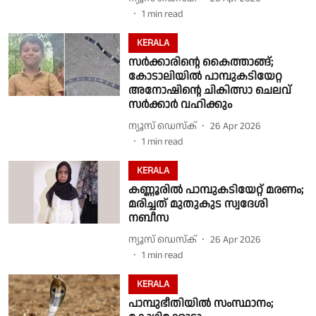
1
min read
KERALA
സർക്കാരിൻ്റെ കൈത്താങ്ങ്;
കോടാലിയിൽ പാമ്പുകടിയേറ്റ
അനോഷിൻ്റെ ചികിത്സാ ചെലവ്
സർക്കാർ വഹിക്കും
ന്യൂസ് ഡെസ്ക്
26 Apr 2026
1
min read
KERALA
കണ്ണൂരിൽ പാമ്പുകടിയേറ്റ് മരണം;
മരിച്ചത് മുതുകുട സ്വദേശി
നബീസ
ന്യൂസ് ഡെസ്ക്
26 Apr 2026
1
min read
KERALA
പാമ്പുഭീതിയിൽ സംസ്ഥാനം;