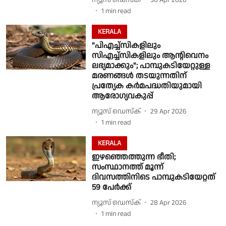
1
min read
KERALA
"പിഎച്ച്സികളിലും
സിഎച്ച്സികളിലും ആന്റിവെനം
ലഭ്യമാക്കും"; പാമ്പുകടിയേറ്റുള്ള
മരണങ്ങൾ തടയുന്നതിന്
പ്രത്യേക കർമപദ്ധതിയുമായി
ആരോഗ്യവകുപ്പ്
ന്യൂസ് ഡെസ്ക്
29 Apr 2026
1
min read
KERALA
ഇഴഞ്ഞെത്തുന്ന ഭീതി;
സംസ്ഥാനത്ത് മൂന്ന്
ദിവസത്തിനിടെ പാമ്പുകടിയേറ്റത്
59 പേർക്ക്
ന്യൂസ് ഡെസ്ക്
28 Apr 2026
1
min read