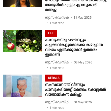
പോകുന്നതിനിടെ പാമ്പ് കടിയേറ്റു;
അരൂരിൽ എട്ടാം ക്ലാസുകാരി
മരിച്ചു
ന്യൂസ് ഡെസ്ക്
31 May 2026
1
min read
LIFE
പാമ്പുകടിച്ച പഴങ്ങളും
പച്ചക്കറികളുമൊക്കെ കഴിച്ചാൽ
വിഷം ഏൽക്കുമോ? ഉത്തരം
ഇതാണ്
ന്യൂസ് ഡെസ്ക്
03 May 2026
1
min read
KERALA
സംസ്ഥാനത്ത് വീണ്ടും
പാമ്പുകടിയേറ്റ് മരണം; കൊല്ലത്ത്
വയോധികൻ മരിച്ചു
ന്യൂസ് ഡെസ്ക്
01 May 2026
1
min read