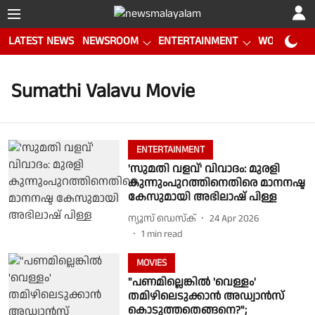
LATEST NEWS
NEWSROOM
ENTERTAINMENT
WORLD CUP
Sumathi Valavu Movie
ENTERTAINMENT
'സുമതി വളവ്' വിവാദം: മുരളി
കുന്നുംപുറത്തിനെതിരെ മാനനഷ്ട
കേസുമായി അഭിലാഷ് പിള്ള
ന്യൂസ് ഡെസ്ക്
24 Apr 2026
1
min read
MOVIES
"പണമില്ലെങ്കില്‍ 'വെള്ളം'
തമിഴിലെടുക്കാന്‍ അഡ്വാന്‍സ്
കൊടുത്തതെങ്ങനെ?";