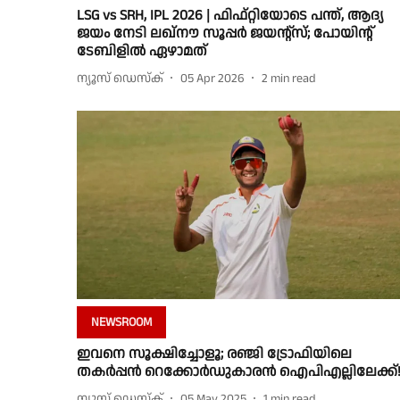
LSG vs SRH, IPL 2026 | ഫിഫ്റ്റിയോടെ പന്ത്, ആദ്യ
ജയം നേടി ലഖ്നൗ സൂപ്പർ ജയൻ്റ്സ്; പോയിൻ്റ്
ടേബിളിൽ ഏഴാമത്
ന്യൂസ് ഡെസ്ക്
05 Apr 2026
2
min read
NEWSROOM
ഇവനെ സൂക്ഷിച്ചോളൂ; രഞ്ജി ട്രോഫിയിലെ
തകർപ്പൻ റെക്കോർഡുകാരൻ ഐപിഎല്ലിലേക്ക്
ന്യൂസ് ഡെസ്ക്
05 May 2025
1
min read