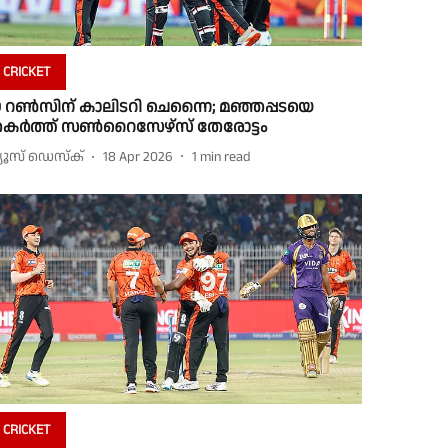
CRICKET
0 റൺസിന് കാലിടറി ചെന്നൈ; മഞ്ഞപ്പടയെ
കർത്ത് സൺറൈസേഴ്‌സ് തേരോട്ടം
്യൂസ് ഡെസ്ക്
18 Apr 2026
1
min read
CRICKET