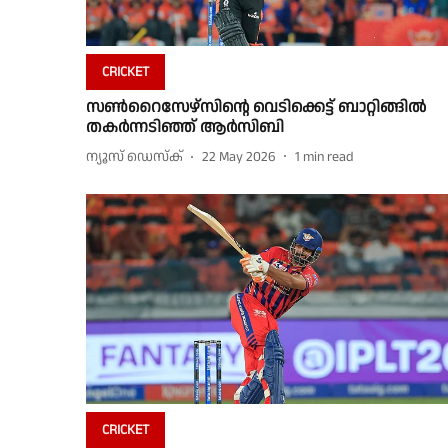
CRICKET
സൺറൈസേഴ്സിൻ്റെ വെടിക്കെട്ട് ബാറ്റിങ്ങിൽ
തകർന്നടിഞ്ഞ് ആർസിബി
ന്യൂസ് ഡെസ്ക്
22 May 2026
1
min read
CRICKET