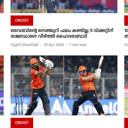
CRICKET
വൈഭവിൻ്റെ സെഞ്ച്വറി ഫലം കണ്ടില്ല; 5 വിക്കറ്റിന്
1
രാജസ്ഥാനെ വീഴ്ത്തി ഹൈദരാബാദ്
ത
ന്യൂസ് ഡെസ്ക്
25 Apr 2026
1
min read
ന
CRICKET