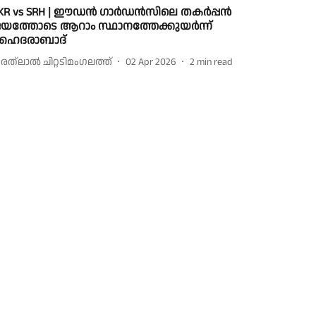
KR vs SRH | ഈഡൻ ഗാർഡൻസിലെ തകർപ്പൻ
യത്തോടെ ആറാം സ്ഥാനത്തേക്കുയർന്ന്
ൈദരാബാദ്
രത്‌ലാൽ ചിറ്റടിമംഗലത്ത്
02 Apr 2026
2
min read