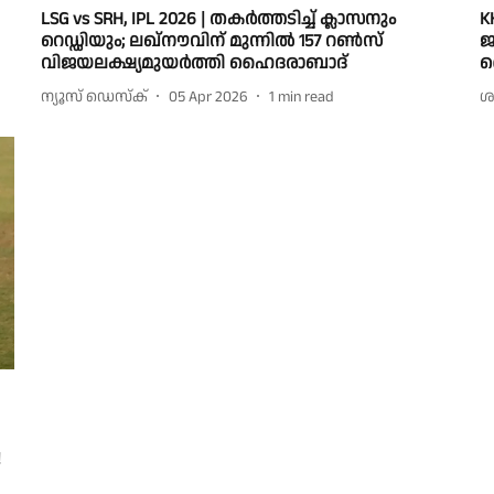
LSG vs SRH, IPL 2026 | തകർത്തടിച്ച് ക്ലാസനും
K
റെഡ്ഡിയും; ലഖ്നൗവിന് മുന്നിൽ 157 റൺസ്
ജ
വിജയലക്ഷ്യമുയർത്തി ഹൈദരാബാദ്
ഹ
ന്യൂസ് ഡെസ്ക്
05 Apr 2026
1
min read
ശ
!