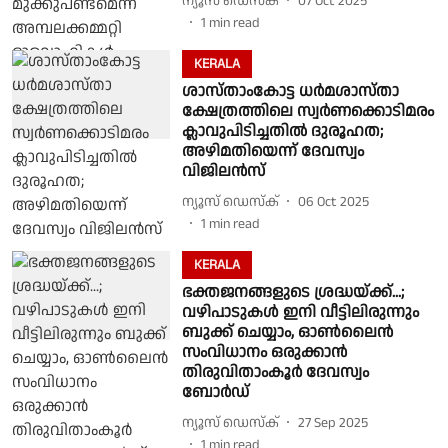
ന്യൂസ് ഡെസ്ക്
07 Oct 2025
1
min read
KERALA
ശാസ്താംകോട്ട ധർമശാസ്താ
ക്ഷേത്രത്തിലെ സ്വർണക്കൊടിമരം
ക്ലാവുപിടിച്ചതിൽ ദുരൂഹത;
അഴിമതിയെന്ന് ദേവസ്വം
വിജിലന്‍സ്
ന്യൂസ് ഡെസ്ക്
06 Oct 2025
1
min read
KERALA
ഭക്തജനങ്ങളുടെ ശ്രദ്ധയ്ക്ക്...;
വഴിപാടുകൾ ഇനി വീട്ടിലിരുന്നും
ബുക്ക് ചെയ്യാം, ഓൺലൈൻ
സംവിധാനം ഒരുക്കാൻ
തിരുവിതാംകൂർ ദേവസ്വം
ബോർഡ്
ന്യൂസ് ഡെസ്ക്
27 Sep 2025
1
min read