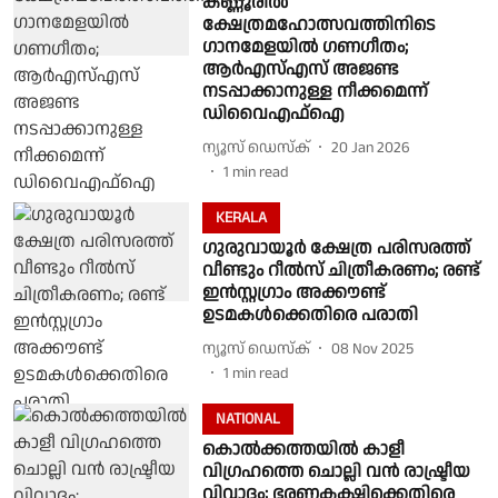
കണ്ണൂരിൽ
ക്ഷേത്രമഹോത്സവത്തിനിടെ
ഗാനമേളയിൽ ഗണഗീതം;
ആർഎസ്എസ് അജണ്ട
നടപ്പാക്കാനുള്ള നീക്കമെന്ന്
ഡിവൈഎഫ്ഐ
ന്യൂസ് ഡെസ്ക്
20 Jan 2026
1
min read
KERALA
ഗുരുവായൂർ ക്ഷേത്ര പരിസരത്ത്
വീണ്ടും റീൽസ് ചിത്രീകരണം; രണ്ട്
ഇൻസ്റ്റഗ്രാം അക്കൗണ്ട്
ഉടമകൾക്കെതിരെ പരാതി
ന്യൂസ് ഡെസ്ക്
08 Nov 2025
1
min read
NATIONAL
കൊൽക്കത്തയിൽ കാളീ
വിഗ്രഹത്തെ ചൊല്ലി വൻ രാഷ്ട്രീയ
വിവാദം; ഭരണകക്ഷിക്കെതിരെ