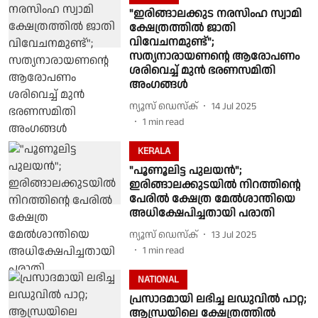
"ഇരിങ്ങാലക്കുട നരസിംഹ സ്വാമി
ക്ഷേത്രത്തിൽ ജാതി
വിവേചനമുണ്ട്";
സത്യനാരായണൻ്റെ ആരോപണം
ശരിവെച്ച് മുൻ ഭരണസമിതി
അംഗങ്ങൾ
ന്യൂസ് ഡെസ്ക്
14 Jul 2025
1
min read
KERALA
"പൂണൂലിട്ട പുലയൻ";
ഇരിങ്ങാലക്കുടയിൽ നിറത്തിൻ്റെ
പേരിൽ ക്ഷേത്ര മേൽശാന്തിയെ
അധിക്ഷേപിച്ചതായി പരാതി
ന്യൂസ് ഡെസ്ക്
13 Jul 2025
1
min read
NATIONAL
പ്രസാദമായി ലഭിച്ച ലഡുവിൽ പാറ്റ;
ആന്ധ്രയിലെ ക്ഷേത്രത്തിൽ