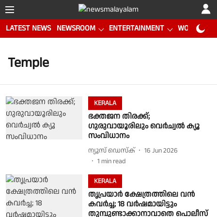
LATEST NEWS
NEWSROOM
ENTERTAINMENT
WORLD CUP
Temple
KERALA
ഭക്തജന തിരക്ക്;
ഗുരുവായൂരിലും വെർച്വൽ ക്യൂ
സംവിധാനം
ന്യൂസ് ഡെസ്ക്
16 Jun 2026
1
min read
KERALA
തൃപ്രയാർ ക്ഷേത്രത്തിലെ വൻ
കവർച്ച; 18 വർഷമായിട്ടും
തുമ്പുണ്ടാക്കാനാവാതെ പൊലീസ്