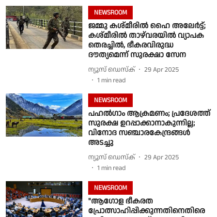
NEWSROOM
ജമ്മു കശ്മീരിൽ ഹൈ അലേർട്ട്;
കശ്മീരിൽ താഴ്‌വരയിൽ വ്യാപക
തെരച്ചിൽ, ഭീകരവിരുദ്ധ
ദൗത്യമെന്ന് സുരക്ഷാ സേന
ന്യൂസ് ഡെസ്ക്
29 Apr 2025
1
min read
NEWSROOM
പഹൽഗാം ആക്രമണം; പ്രദേശത്ത്
സുരക്ഷ ഉറപ്പാക്കാനാകുന്നില്ല;
വിനോദ സഞ്ചാരകേന്ദ്രങ്ങൾ
അടച്ചു
ന്യൂസ് ഡെസ്ക്
29 Apr 2025
1
min read
NEWSROOM
"ആഗോള ഭീകരത
പ്രോത്സാഹിപ്പിക്കുന്നതിനെതിരെ