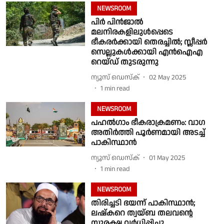
NEWSROOM
പിർ പിൻജാൽ
മലനിരകളിലുൾപ്പെടെ
ഭീകരർക്കായി തെരച്ചിൽ; സ്ലീപ്പർ
സെല്ലുകൾക്കായി എൻഐഎ
റെയ്ഡ് തുടരുന്നു
ന്യൂസ് ഡെസ്ക്
02 May 2025
1
min read
NEWSROOM
പഹൽഗാം ഭീകരാക്രമണം: വാഗ
അതിർത്തി പൂർണമായി അടച്ച്
പാകിസ്ഥാൻ
ന്യൂസ് ഡെസ്ക്
01 May 2025
1
min read
NEWSROOM
തിരിച്ചടി ഭയന്ന് പാകിസ്ഥാൻ;
ലഷ്കറെ ത്വയ്ബ തലവൻ്റെ
സുരക്ഷ വർധിപ്പിച്ചു