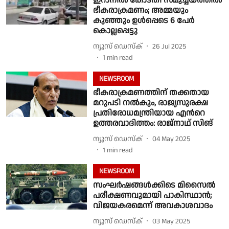
ഇറാനില്‍ കോടതി സമുച്ചയത്തില്‍
ഭീകരാക്രമണം; അമ്മയും
കുഞ്ഞും ഉൾപ്പെടെ 6 പേർ
കൊല്ലപ്പെട്ടു
ന്യൂസ് ഡെസ്ക്
26 Jul 2025
1
min read
NEWSROOM
ഭീകരാക്രമണത്തിന് തക്കതായ
മറുപടി നൽകും, രാജ്യസുരക്ഷ
പ്രതിരോധമന്ത്രിയായ എന്‍റെ
ഉത്തരവാദിത്തം: രാജ്‌നാഥ് സിങ്
ന്യൂസ് ഡെസ്ക്
04 May 2025
1
min read
NEWSROOM
സംഘര്‍ഷങ്ങള്‍ക്കിടെ മിസൈൽ
പരീക്ഷണവുമായി പാകിസ്ഥാന്‍;
വിജയകരമെന്ന് അവകാശവാദം
ന്യൂസ് ഡെസ്ക്
03 May 2025