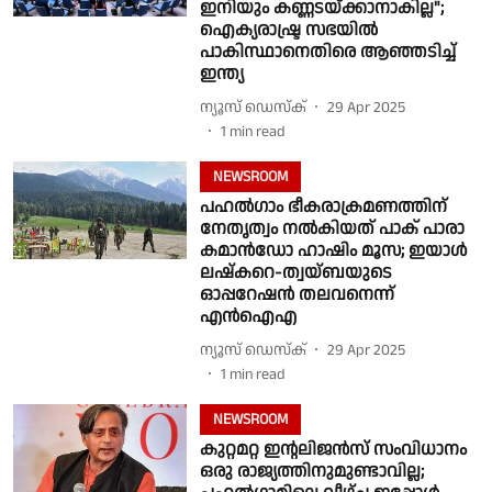
ഇനിയും കണ്ണടയ്ക്കാനാകില്ല";
ഐക്യരാഷ്ട്ര സഭയില്‍
പാകിസ്ഥാനെതിരെ ആഞ്ഞടിച്ച്
ഇന്ത്യ
ന്യൂസ് ഡെസ്ക്
29 Apr 2025
1
min read
NEWSROOM
പഹൽഗാം ഭീകരാക്രമണത്തിന്
നേതൃത്വം നൽകിയത് പാക് പാരാ
കമാൻഡോ ഹാഷിം മൂസ; ഇയാൾ
ലഷ്‌കറെ-ത്വയ്ബയുടെ
ഓപ്പറേഷൻ തലവനെന്ന്
എൻഐഎ
ന്യൂസ് ഡെസ്ക്
29 Apr 2025
1
min read
NEWSROOM
കുറ്റമറ്റ ഇന്റലിജന്‍സ് സംവിധാനം
ഒരു രാജ്യത്തിനുമുണ്ടാവില്ല;