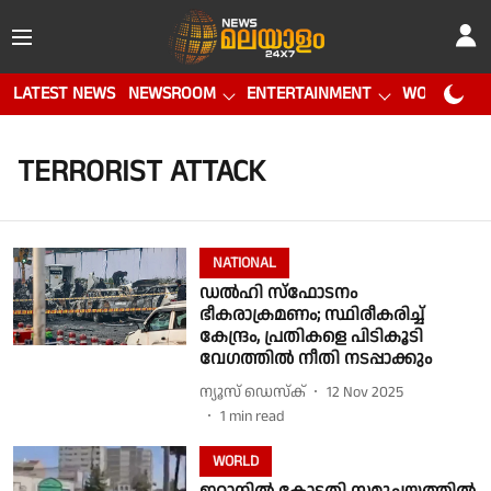
LATEST NEWS
NEWSROOM
ENTERTAINMENT
WORLD CUP
TERRORIST ATTACK
NATIONAL
ഡൽഹി സ്ഫോടനം
ഭീകരാക്രമണം; സ്ഥിരീകരിച്ച്
കേന്ദ്രം, പ്രതികളെ പിടികൂടി
വേഗത്തില്‍ നീതി നടപ്പാക്കും
ന്യൂസ് ഡെസ്ക്
12 Nov 2025
1
min read
WORLD