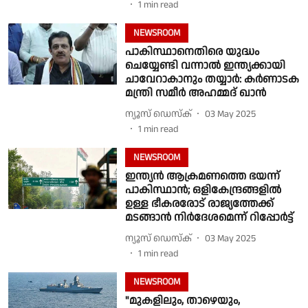
1
min read
NEWSROOM
പാകിസ്ഥാനെതിരെ യുദ്ധം
ചെയ്യേണ്ടി വന്നാൽ ഇന്ത്യക്കായി
ചാവേറാകാനും തയ്യാർ: കർണാടക
മന്ത്രി സമീർ അഹമ്മദ് ഖാൻ
ന്യൂസ് ഡെസ്ക്
03 May 2025
1
min read
NEWSROOM
ഇന്ത്യൻ ആക്രമണത്തെ ഭയന്ന്
പാകിസ്ഥാൻ; ഒളികേന്ദ്രങ്ങളിൽ
ഉള്ള ഭീകരരോട് രാജ്യത്തേക്ക്
മടങ്ങാൻ നിർദേശമെന്ന് റിപ്പോർട്ട്
ന്യൂസ് ഡെസ്ക്
03 May 2025
1
min read
NEWSROOM
"മുകളിലും, താഴെയും,