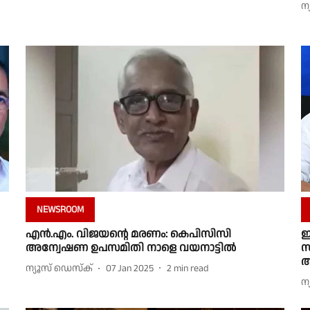
ന
NEWSROOM
എൻ.എം. വിജയൻ്റെ മരണം: കെപിസിസി
ഇ
അന്വേഷണ ഉപസമിതി നാളെ വയനാട്ടിൽ
സ
ആ
ന്യൂസ് ഡെസ്ക്
07 Jan 2025
2
min read
ന