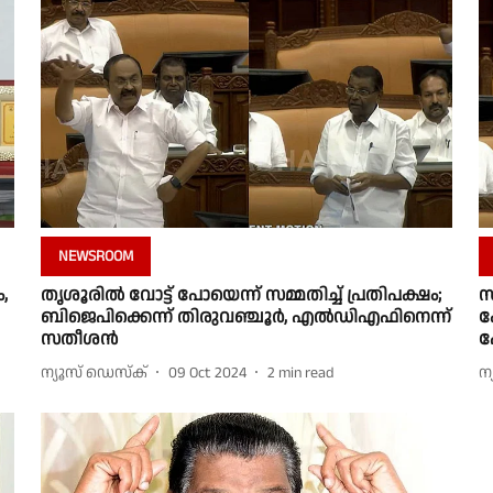
NEWSROOM
,
തൃശൂരില്‍ വോട്ട് പോയെന്ന് സമ്മതിച്ച് പ്രതിപക്ഷം;
സ
ബിജെപിക്കെന്ന് തിരുവഞ്ചൂര്‍, എല്‍ഡിഎഫിനെന്ന്
ക
സതീശന്‍
പ
ന്യൂസ് ഡെസ്ക്
09 Oct 2024
2
min read
ന