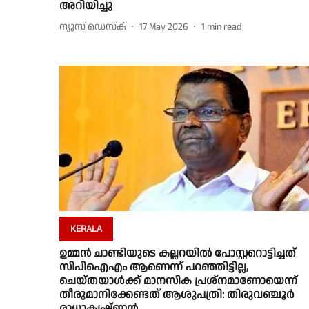
അറിയിച്ചു
ന്യൂസ് ഡെസ്ക്
17 May 2026
1
min read
KERALA
ഉമ്മൻ ചാണ്ടിയുടെ കല്ലറയിൽ പോസ്റ്ററൊട്ടിച്ചത്
സിപിഐഎം ആണെന്ന് പറഞ്ഞിട്ടില്ല,
ചെയ്തയാൾക്ക് മാനസിക പ്രശ്നമാണോയെന്ന്
തീരുമാനിക്കേണ്ടത് ആശുപത്രി: തിരുവഞ്ചൂർ
രാധാകൃഷ്ണൻ