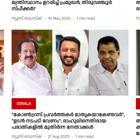
മന്ത്രിസ്ഥാനം ഉറപ്പിച്ച് പ്രമുഖർ; തിരുവഞ്ചൂർ
അ
സ്‌പീക്കർ?
ര
ന്യൂസ് ഡെസ്ക്
16 May 2026
1
min read
ന
KERALA
''കോണ്‍ഗ്രസ് പ്രവര്‍ത്തകര്‍ മാതൃകയാകേണ്ടവര്‍'',
'
''ഉടൻ നടപടി വേണം''; രാഹുലിനെതിരായ
അ
പരാതികളില്‍ മുതിര്‍ന്ന നേതാക്കള്‍
ക
ച
ന്യൂസ് ഡെസ്ക്
21 Aug 2025
1
min read