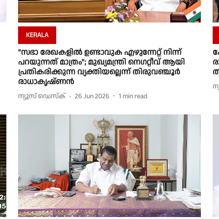
KERALA
"സഭാ രേഖകളിൽ ഉണ്ടാവുക എഴുന്നേറ്റ് നിന്ന്
ക
പറയുന്നത് മാത്രം"; മുഖ്യമന്ത്രി നെഗറ്റീവ് ആയി
ര
പ്രതികരിക്കുന്ന വ്യക്തിയല്ലെന്ന് തിരുവഞ്ചൂർ
ത
രാധാകൃഷ്ണൻ
ന
ന്യൂസ് ഡെസ്ക്
26 Jun 2026
1
min read