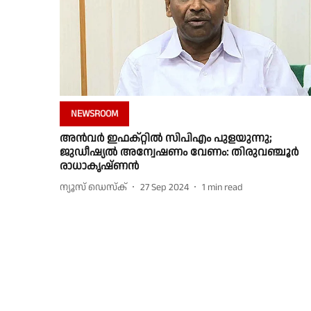
NEWSROOM
അൻവർ ഇഫക്റ്റിൽ സിപിഎം പുളയുന്നു;
ജുഡീഷ്യൽ അന്വേഷണം വേണം: തിരുവഞ്ചൂർ
രാധാകൃഷ്ണൻ
ന്യൂസ് ഡെസ്ക്
27 Sep 2024
1
min read