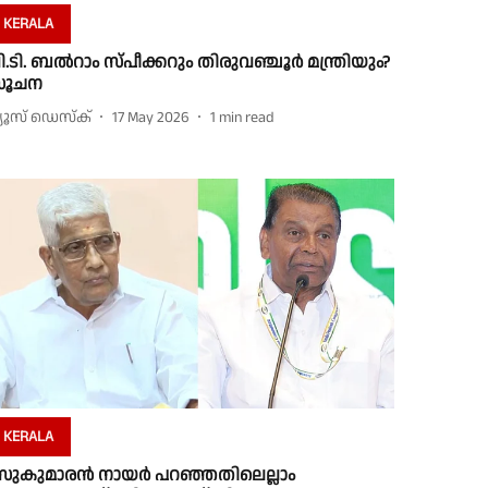
KERALA
ി.ടി. ബൽറാം സ്പീക്കറും തിരുവഞ്ചൂർ മന്ത്രിയും?
സൂചന
്യൂസ് ഡെസ്ക്
17 May 2026
1
min read
KERALA
സുകുമാരൻ നായർ പറഞ്ഞതിലെല്ലാം