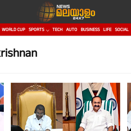
WORLD CUP
SPORTS
TECH
AUTO
BUSINESS
LIFE
SOCIAL
krishnan