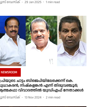
്യൂസ് ഡെസ്ക്
29 Jan 2025
1
min read
NEWSROOM
.പിയുടെ ചാട്ടം ബിജെപിയിലേക്കെന്ന് കെ.
ുധാകരന്‍, നിഷ്‌കളങ്കന്‍ എന്ന് തിരുവഞ്ചൂര്‍;
ത്മകഥാ വിവാദത്തില്‍ യുഡിഎഫ് നേതാക്കള്‍
്യൂസ് ഡെസ്ക്
13 Nov 2024
2
min read