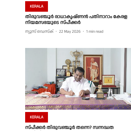
KERALA
തിരുവഞ്ചൂർ രാധാകൃഷ്ണൻ പതിനാറാം കേരള
നിയമസഭയുടെ സ്പീക്കർ
ന്യൂസ് ഡെസ്ക്
22 May 2026
1
min read
KERALA
സ്പീക്കർ തിരുവഞ്ചൂർ തന്നെ? സന്നദ്ധത