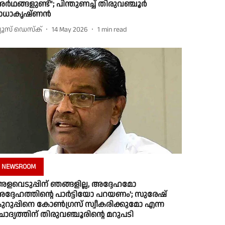
ർഥങ്ങളുണ്ട്"; പിന്തുണച്ച് തിരുവഞ്ചൂർ
ാധാകൃഷ്ണൻ
്യൂസ് ഡെസ്ക്
14 May 2026
1
min read
NEWSROOM
അളവെടുപ്പിന് ഞങ്ങളില്ല, അദ്ദേഹമോ
ദ്ദേഹത്തിന്റെ പാർട്ടിയോ പറയണം'; സുരേഷ്
ുറുപ്പിനെ കോൺഗ്രസ് സ്വീകരിക്കുമോ എന്ന
ോദ്യത്തിന് തിരുവഞ്ചൂരിൻ്റെ മറുപടി