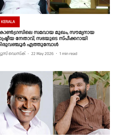
KERALA
ോണ്‍ഗ്രസിലെ സമവായ മുഖം, സൗമ്യനായ
ാഷ്ട്രീയ നേതാവ്; സഭയുടെ സ്പീക്കറായി
ിരുവഞ്ചൂര്‍ എത്തുമ്പോള്‍
്യൂസ് ഡെസ്ക്
22 May 2026
1
min read