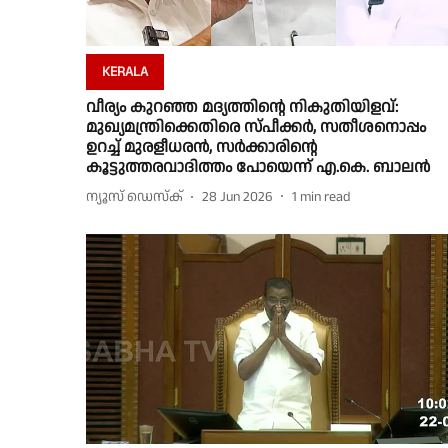
KERALA
വീര്യം കുറഞ്ഞ മദ്യത്തിൻ്റെ നികുതിയിളവ്:
മുഖ്യമന്ത്രിക്കെതിരെ സ്പീക്കർ, സതീശനൊപ്പം
ഉറച്ച് മുരളീധരൻ, സർക്കാരിൻ്റെ
കൂട്ടുത്തരവാദിത്തം പോയെന്ന് എ.കെ. ബാലൻ
ന്യൂസ് ഡെസ്ക്
28 Jun 2026
1
min read