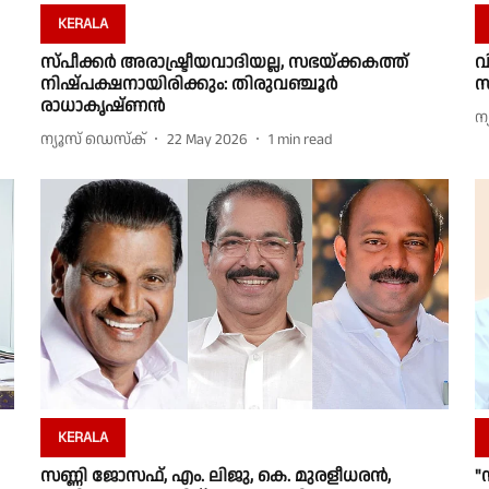
KERALA
സ്പീക്കര്‍ അരാഷ്ട്രീയവാദിയല്ല, സഭയ്ക്കകത്ത്
വ
നിഷ്പക്ഷനായിരിക്കും: തിരുവഞ്ചൂര്‍
രാധാകൃഷ്ണന്‍
ന
ന്യൂസ് ഡെസ്ക്
22 May 2026
1
min read
KERALA
സണ്ണി ജോസഫ്, എം. ലിജു, കെ. മുരളീധരൻ,
"