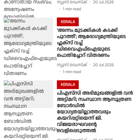
ന്യൂസ് ഡെസ്ക്
20 Jul 2026
1
min read
KERALA
'അന്നം മുടക്കികൾ കടക്ക്
പുറത്ത്'; ആരോഗ്യമന്ത്രിയുടെ
ഫ്ലക്സ് വച്ച്
ഡിവൈഎഫ്ഐയുടെ
പൊതിച്ചോറ് വിതരണം
ന്യൂസ് ഡെസ്ക്
20 Jul 2026
1
min read
KERALA
പിഎസ്‌സി അഭിമുഖങ്ങളിൽ വൻ
അട്ടിമറി; സംസ്ഥാന ആസൂത്രണ
ബോർഡിൽ
യോഗ്യതയില്ലാത്തവരും
കയറിപ്പറ്റിയെന്ന് ജി.
വിജയരാഘവൻ്റെ
വെളിപ്പെടുത്തൽ