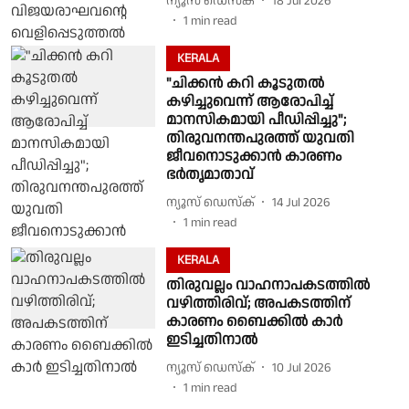
ന്യൂസ് ഡെസ്ക്
18 Jul 2026
1
min read
KERALA
"ചിക്കൻ കറി കൂടുതൽ
കഴിച്ചുവെന്ന് ആരോപിച്ച്
മാനസികമായി പീഡിപ്പിച്ചു";
തിരുവനന്തപുരത്ത് യുവതി
ജീവനൊടുക്കാൻ കാരണം
ഭർതൃമാതാവ്
ന്യൂസ് ഡെസ്ക്
14 Jul 2026
1
min read
KERALA
തിരുവല്ലം വാഹനാപകടത്തിൽ
വഴിത്തിരിവ്; അപകടത്തിന്
കാരണം ബൈക്കിൽ കാർ
ഇടിച്ചതിനാൽ
ന്യൂസ് ഡെസ്ക്
10 Jul 2026
1
min read