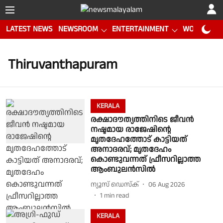
LATEST NEWS
NEWSROOM
ENTERTAINMENT
WORLD CUP
Thiruvanthapuram
KERALA
രക്ഷാദൗത്യത്തിനിടെ ജീവൻ
നഷ്ടമായ രാജേഷിൻ്റെ
മൃതദേഹത്തോട് കാട്ടിയത്
അനാദരവ്; മൃതദേഹം
കൊണ്ടുവന്നത് ഫ്രീസറില്ലാത്ത
ആംബുലൻസിൽ
ന്യൂസ് ഡെസ്ക്
06 Aug 2026
1
min read
KERALA