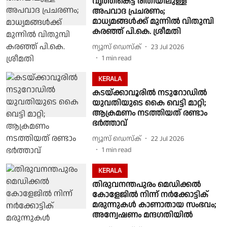
വൃത്തികെട്ട രീതിയിലുള്ള
അപവാദ പ്രചരണം;
മാധ്യമങ്ങൾക്ക് മുന്നിൽ വിതുമ്പി
കരഞ്ഞ് പി.കെ. ശ്രീമതി
ന്യൂസ് ഡെസ്ക്
23 Jul 2026
1
min read
KERALA
കടയ്ക്കാവൂരിൽ നടുറോഡിൽ
യുവതിയുടെ കൈ വെട്ടി മാറ്റി;
ആക്രമണം നടത്തിയത് രണ്ടാം
ഭർത്താവ്
ന്യൂസ് ഡെസ്ക്
22 Jul 2026
1
min read
KERALA
തിരുവനന്തപുരം മെഡിക്കൽ
കോളേജിൽ നിന്ന് നർക്കോട്ടിക്
മരുന്നുകൾ കാണാതായ സംഭവം;
അന്വേഷണം മന്ദഗതിയിൽ