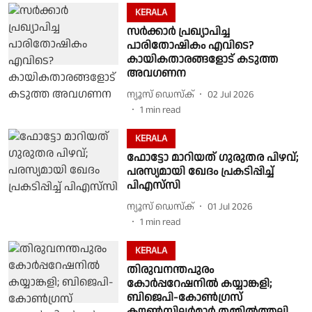
KERALA
സർക്കാർ പ്രഖ്യാപിച്ച
പാരിതോഷികം എവിടെ?
കായികതാരങ്ങളോട് കടുത്ത
അവഗണന
ന്യൂസ് ഡെസ്ക്
02 Jul 2026
1
min read
KERALA
ഫോട്ടോ മാറിയത് ഗുരുതര പിഴവ്;
പരസ്യമായി ഖേദം പ്രകടിപ്പിച്ച്
പിഎസ്‌സി
ന്യൂസ് ഡെസ്ക്
01 Jul 2026
1
min read
KERALA
തിരുവനന്തപുരം
കോർപ്പറേഷനിൽ കയ്യാങ്കളി;
ബിജെപി-കോൺഗ്രസ്
കൗൺസിലർമാർ തമ്മിൽത്തല്ലി