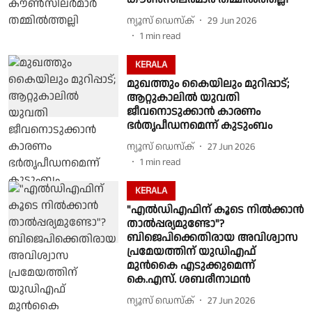
ന്യൂസ് ഡെസ്ക്
29 Jun 2026
1
min read
KERALA
മുഖത്തും കൈയിലും മുറിപ്പാട്;
ആറ്റുകാലിൽ യുവതി
ജീവനൊടുക്കാൻ കാരണം
ഭർതൃപീഡനമെന്ന് കുടുംബം
ന്യൂസ് ഡെസ്ക്
27 Jun 2026
1
min read
KERALA
"എൽഡിഎഫിന് കൂടെ നിൽക്കാൻ
താൽപ്പര്യമുണ്ടോ"?
ബിജെപിക്കെതിരായ അവിശ്വാസ
പ്രമേയത്തിന് യുഡിഎഫ്
മുൻകൈ എടുക്കുമെന്ന്
കെ.എസ്. ശബരീനാഥൻ
ന്യൂസ് ഡെസ്ക്
27 Jun 2026