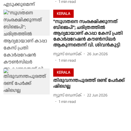
1
min read
KERALA
"സുഗതനെ സംരക്ഷിക്കുന്നത്
ബിജെപി"; ചരിത്രത്തിൽ
ആദ്യമായാണ് കാപ്പാ കേസ് പ്രതി
കോർപ്പറേഷൻ കൗൺസിലർ
ആകുന്നതെന്ന് വി. ശിവൻകുട്ടി
ന്യൂസ് ഡെസ്ക്
26 Jun 2026
1
min read
KERALA
തിരുവനന്തപുരത്ത് രണ്ട് പേർക്ക്
ഷിഗെല്ല
ന്യൂസ് ഡെസ്ക്
22 Jun 2026
1
min read