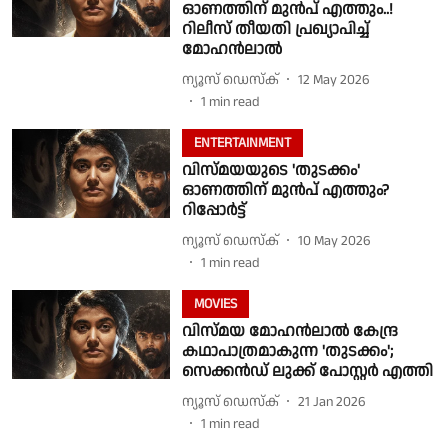
ഓണത്തിന് മുൻപ് എത്തും..!
റിലീസ് തീയതി പ്രഖ്യാപിച്ച്
മോഹൻലാൽ
ന്യൂസ് ഡെസ്ക്
12 May 2026
1
min read
ENTERTAINMENT
വിസ്മയയുടെ 'തുടക്കം'
ഓണത്തിന് മുൻപ് എത്തും?
റിപ്പോർട്ട്
ന്യൂസ് ഡെസ്ക്
10 May 2026
1
min read
MOVIES
വിസ്മയ മോഹൻലാൽ കേന്ദ്ര
കഥാപാത്രമാകുന്ന 'തുടക്കം';
സെക്കൻഡ് ലുക്ക് പോസ്റ്റർ എത്തി
ന്യൂസ് ഡെസ്ക്
21 Jan 2026
1
min read