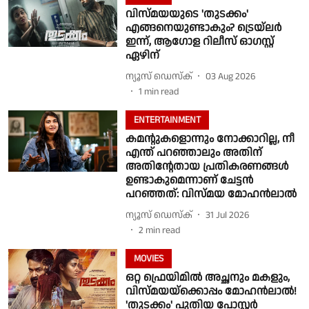
വിസ്മയയുടെ 'തുടക്കം'
എങ്ങനെയുണ്ടാകും? ട്രെയ്‌ലർ
ഇന്ന്, ആഗോള റിലീസ് ഓഗസ്റ്റ്
ഏഴിന്
ന്യൂസ് ഡെസ്ക്
03 Aug 2026
1
min read
ENTERTAINMENT
കമന്റുകളൊന്നും നോക്കാറില്ല, നീ
എന്ത് പറഞ്ഞാലും അതിന്
അതിന്റേതായ പ്രതികരണങ്ങൾ
ഉണ്ടാകുമെന്നാണ് ചേട്ടൻ
പറഞ്ഞത്: വിസ്മയ മോഹൻലാൽ
ന്യൂസ് ഡെസ്ക്
31 Jul 2026
2
min read
MOVIES
ഒറ്റ ഫ്രെയിമിൽ അച്ഛനും മകളും,
വിസ്‌മയയ്‌ക്കൊപ്പം മോഹൻലാൽ!
'തുടക്കം' പുതിയ പോസ്റ്റർ