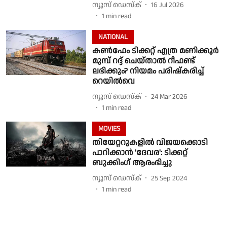
ന്യൂസ് ഡെസ്ക്
16 Jul 2026
1
min read
NATIONAL
കൺഫേം ടിക്കറ്റ് എത്ര മണിക്കൂർ
മുമ്പ് റദ്ദ് ചെയ്താൽ റീഫണ്ട്
ലഭിക്കും? നിയമം പരിഷ്കരിച്ച്
റെയിൽവെ
ന്യൂസ് ഡെസ്ക്
24 Mar 2026
1
min read
MOVIES
തിയേറ്ററുകളിൽ വിജയക്കൊടി
പാറിക്കാൻ 'ദേവര': ടിക്കറ്റ്
ബുക്കിംഗ് ആരംഭിച്ചു
ന്യൂസ് ഡെസ്ക്
25 Sep 2024
1
min read