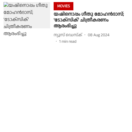
MOVIES
യഷിനൊപ്പം ഗീതു മോഹന്‍ദാസ്;
'ടോക്‌സിക്' ചിത്രീകരണം
ആരംഭിച്ചു
ന്യൂസ് ഡെസ്ക്
08 Aug 2024
1
min read