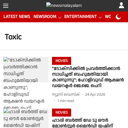
LATEST NEWS
NEWSROOM
ENTERTAINMENT
WORLD CUP
Toxic
MOVIES
"ടോക്സിക്കിൽ പ്രവർത്തിക്കാൻ
സാധിച്ചത് ബഹുമതിയായി
കാണുന്നു"; ഹോളിവുഡ് ആക്ഷൻ
ഡയറക്ടർ ജെ.ജെ. പെറി
ന്യൂസ് ഡെസ്ക്
24 Apr 2026
1
min read
MOVIES
ഹാപ്പി ബർത്ത് ഡേ ടു ഔർ
മോണ്‍സ്റ്റർ മൈന്‍ഡ്! യഷിന്