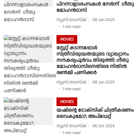
പിറന്നാളാശംസകൾ നേർന്ന് ​ ഗീതു
മോഹൻ‌ദാസ്
ന്യൂസ് ഡെസ്ക്
08 Jan 2025
1
min read
MOVIES
സ്റ്റേറ്റ് കടന്നപ്പോള്‍
സ്ത്രീവിരുദ്ധതയുടെ വ്യാഖ്യാനം
സൗകര്യപൂര്‍വം തിരുത്തി: ഗീതു
മോഹന്‍ദാസിനെതിരെ നിതിന്‍
രണ്‍ജി പണിക്കര്‍
ന്യൂസ് ഡെസ്ക്
08 Jan 2025
1
min read
MOVIES
യഷിന്റെ ടോക്‌സിക് ചിത്രീകരണം
വൈകുമോ?; അപ്‌ഡേറ്റ്
ന്യൂസ് ഡെസ്ക്
06 Oct 2024
1
min read