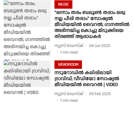
MUSIC
"ഒന്നാം തരം ബലൂണ്‍ തരാം ഒരു
നല്ല പീപ്പി തരാം" സോഷ്യൽ
മീഡിയയിൽ വൈറൽ; ഗാനത്തിൽ
അഭിനയിച്ച കൊച്ചു മിടുക്കിയെ
തിരഞ്ഞ് ആരാധകർ
ന്യൂസ് ഡെസ്ക്
04 Jun 2025
1
min read
NEWSROOM
നടുറോഡിൽ കലിപ്പിലായി
ദ്രാവിഡ്; വീഡിയോ സോഷ്യൽ
മീഡിയയിൽ വൈറൽ | VIDEO
ന്യൂസ് ഡെസ്ക്
05 Feb 2025
1
min read