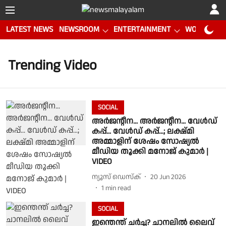
LATEST NEWS
NEWSROOM
ENTERTAINMENT
WORLD CUP
Trending Video
SOCIAL
അർജൻ്റീന... അർജൻ്റീന... വേൾഡ്
കപ്പ്... വേൾഡ് കപ്പ്...; ലക്ഷ്മി
അമ്മാളിന് ശേഷം സോഷ്യൽ
മീഡിയ തൂക്കി മനോജ് കുമാർ |
VIDEO
ന്യൂസ് ഡെസ്ക്
20 Jun 2026
1
min read
SOCIAL
ഇന്തെന്ത് ചർച്ച? ചാനലിൽ ലൈവ്