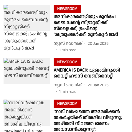
NEWSROOM
അധികാരമൊഴിയും മുന്‍പേ
ബൈഡന്റെ സ്ട്രാറ്റജിക്ക്
സ്ട്രൈക്ക്; ട്രംപിന്റെ
'ശത്രുക്കള്‍ക്ക്' മുന്‍കൂര്‍ മാപ്പ്
ന്യൂസ് ഡെസ്ക്
20 Jan 2025
1
min read
NEWSROOM
AMERICA IS BACK; മുഖംമിനുക്കി
വൈറ്റ് ഹൗസ് വെബ്സൈറ്റ്
ന്യൂസ് ഡെസ്ക്
20 Jan 2025
1
min read
NEWSROOM
'നാല് വര്‍ഷത്തെ അമേരിക്കന്‍
തകര്‍ച്ചയ്ക്ക് തിരശീല വീഴുന്നു;
അഴിമതി നിറഞ്ഞ ഭരണം
അവസാനിക്കുന്നു';