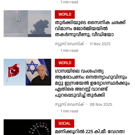
1
min read
WORLD
തുർക്കിയുടെ സൈനിക ചരക്ക്
വിമാനം ജോർജിയയിൽ
തകർന്നുവീണു, വീഡിയോ
ന്യൂസ് ഡെസ്ക്
11 Nov 2025
1
min read
WORLD
ഗാസയിലെ വംശഹത്യ
ആരോപണം: നെതന്യാഹുവിനും
മറ്റു ഇസ്രയേൽ ഉദ്യോഗസ്ഥർക്കും
എതിരെ അറസ്റ്റ് വാറണ്ട്
പുറപ്പെടുവിച്ച് തുർക്കി
ന്യൂസ് ഡെസ്ക്
08 Nov 2025
1
min read
SOCIAL
മണിക്കൂറിൽ 225 കി.മീ. വേഗത!