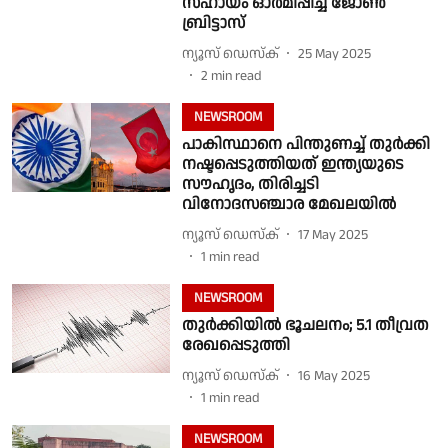
സഹായം ഓർമിപ്പിച്ച് ജോണ്‍
ബ്രിട്ടാസ്
ന്യൂസ് ഡെസ്ക്
25 May 2025
2
min read
NEWSROOM
പാകിസ്ഥാനെ പിന്തുണച്ച് തുർക്കി
നഷ്ടപ്പെടുത്തിയത് ഇന്ത്യയുടെ
സൗഹൃദം, തിരിച്ചടി
വിനോദസഞ്ചാര മേഖലയിൽ
ന്യൂസ് ഡെസ്ക്
17 May 2025
1
min read
NEWSROOM
തുര്‍ക്കിയില്‍ ഭൂചലനം; 5.1 തീവ്രത
രേഖപ്പെടുത്തി
ന്യൂസ് ഡെസ്ക്
16 May 2025
1
min read
NEWSROOM