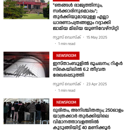
"ഞങ്ങൾ രാജ്യത്തിനും,
സര്‍ക്കാരിനുമൊപ്പം";
തുര്‍ക്കിയുമായുള്ള എല്ലാ
ധാരണാപത്രങ്ങളും റദ്ദാക്കി
ജാമിയ മിലിയ യൂണിവേ‌ഴ്‌സിറ്റി
ന്യൂസ് ഡെസ്ക്
15 May 2025
1
min read
NEWSROOM
ഇസ്താംബൂളിൽ ഭൂചലനം; റിക്ടർ
സ്കെയിലിൽ 6.2 തീവ്രത
രേഖപ്പെടുത്തി
ന്യൂസ് ഡെസ്ക്
23 Apr 2025
1
min read
NEWSROOM
ദുരിതം, അനിശ്ചിതത്വം; 250ഓളം
യാത്രക്കാര്‍ തുര്‍ക്കിയിലെ
വിമാനത്താവളത്തില്‍
കുടുങ്ങിയിട്ട് 40 മണിക്കൂര്‍