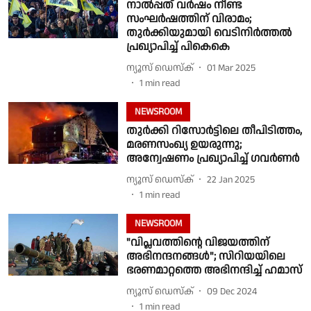
നാൽപ്പത് വർഷം നീണ്ട
സംഘർഷത്തിന് വിരാമം;
തുർക്കിയുമായി വെടിനിർത്തൽ
പ്രഖ്യാപിച്ച് പികെകെ
ന്യൂസ് ഡെസ്ക്
01 Mar 2025
1
min read
NEWSROOM
തുർക്കി റിസോർട്ടിലെ തീപിടിത്തം,
മരണസംഖ്യ ഉയരുന്നു;
അന്വേഷണം പ്രഖ്യാപിച്ച് ഗവർണർ
ന്യൂസ് ഡെസ്ക്
22 Jan 2025
1
min read
NEWSROOM
"വിപ്ലവത്തിന്റെ വിജയത്തിന്
അഭിനന്ദനങ്ങൾ"; സിറിയയിലെ
ഭരണമാറ്റത്തെ അഭിനന്ദിച്ച് ഹമാസ്
ന്യൂസ് ഡെസ്ക്
09 Dec 2024
1
min read