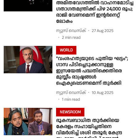
അമിതവേഗത്തിൽ വാഹനമോടിച്ച
ഗതാഗതമന്ത്രിക്ക് പിഴ 24,000 രൂപ;
രാജി വേണമെന്ന് ഇൻ്റർനെറ്റ്
ലോകം
ന്യൂസ് ഡെസ്ക്
27 Aug 2025
2
min read
WORLD
"വംശഹത്യയുടെ പുതിയ ഘട്ടം";
ഗാസ പിടിച്ചെടുക്കാനുള്ള
ഇസ്രയേല്‍ പദ്ധതിക്കെതിരെ
മുസ്ലീം രാഷ്ട്രങ്ങൾ
ഐക്യപ്പെടണമെന്ന് തുർക്കി
ന്യൂസ് ഡെസ്ക്
10 Aug 2025
1
min read
NEWSROOM
ഭൂകമ്പബാധിത തുർക്കിയെ
കേരളം സഹായിച്ചതിനെ
വിമർശിച്ച് ശശി തരൂര്‍; കേന്ദ്ര