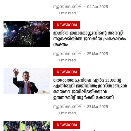
ന്യൂസ് ഡെസ്ക്
04 Apr 2025
1
min read
NEWSROOM
ഇക്റെ ഇമാമോഗ്ലുവിൻ്റെ അറസ്റ്റ്:
തുർക്കിയിൽ ജനകീയ പ്രക്ഷോഭം
ശക്തം
ന്യൂസ് ഡെസ്ക്
25 Mar 2025
1
min read
NEWSROOM
തെരഞ്ഞടുപ്പിലെ എർദോഗൻ്റെ
എതിരാളി ജയിലിൽ; ഇസ്താബുൾ
മേയറെ ജയിലിടയ്ക്കാന്‍
ഉത്തരവിട്ട് തുർക്കി കോടതി
ന്യൂസ് ഡെസ്ക്
23 Mar 2025
1
min read
NEWSROOM