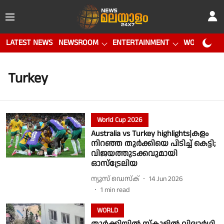
LATEST NEWS
NEWSROOM
ENTERTAINMENT
WORLD CUP
Turkey
World Cup 2026
Australia vs Turkey highlights|കളം
നിറഞ്ഞ തുർക്കിയെ പിടിച്ച് കെട്ടി;
വിജയത്തുടക്കവുമായി
ഓസ്ട്രേലിയ
ന്യൂസ് ഡെസ്ക്
14 Jun 2026
1
min read
WORLD