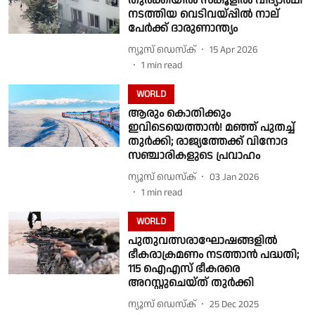
തുർക്കിയിൽ സ്കൂളിൽ വിദ്യാർഥി
നടത്തിയ വെടിവയ്പ്പിൽ നാല്
പേർക്ക് ദാരുണാന്ത്യം
ന്യൂസ് ഡെസ്ക്
15 Apr 2026
1
min read
WORLD
ആരും കൊതിക്കും
ഇവിടെയെത്താൻ! മഞ്ഞ് പുതച്ച്
തുർക്കി; രാജ്യത്തേക്ക് വിനോദ
സഞ്ചാരികളുടെ പ്രവാഹം
ന്യൂസ് ഡെസ്ക്
03 Jan 2026
1
min read
WORLD
പുതുവത്സരാഘോഷങ്ങളിൽ
ഭീകരാക്രമണം നടത്താൻ പദ്ധതി;
115 ഐഎസ് ഭീകരരെ
അറസ്റ്റുചെയ്ത് തുർക്കി
ന്യൂസ് ഡെസ്ക്
25 Dec 2025