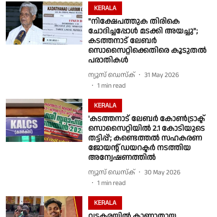
KERALA
"നിക്ഷേപത്തുക തിരികെ
ചോദിച്ചപ്പോൾ മടക്കി അയച്ചു";
കടത്തനാട് ലേബർ
സൊസൈറ്റിക്കെതിരെ കൂടുതൽ
പരാതികൾ
ന്യൂസ് ഡെസ്ക്
31 May 2026
1
min read
KERALA
'കടത്തനാട് ലേബർ കോൺട്രാക്ട്
സൊസൈറ്റിയിൽ 2.1 കോടിയുടെ
തട്ടിപ്പ്'; കണ്ടെത്തൽ സഹകരണ
ജോയൻ്റ് ഡയറക്ടർ നടത്തിയ
അന്വേഷണത്തിൽ
ന്യൂസ് ഡെസ്ക്
30 May 2026
1
min read
KERALA
വടകരയിൽ കാണാതായ