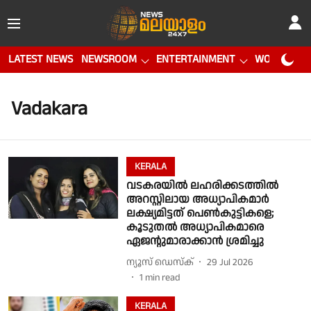
LATEST NEWS
NEWSROOM
ENTERTAINMENT
WORLD CUP
Vadakara
KERALA
വടകരയിൽ ലഹരിക്കടത്തിൽ
അറസ്റ്റിലായ അധ്യാപികമാർ
ലക്ഷ്യമിട്ടത് പെൺകുട്ടികളെ;
കൂടുതൽ അധ്യാപികമാരെ
ഏജൻ്റുമാരാക്കാൻ ശ്രമിച്ചു
ന്യൂസ് ഡെസ്ക്
29 Jul 2026
1
min read
KERALA