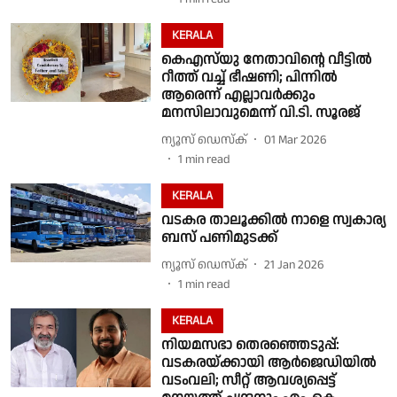
KERALA
കെഎസ്‌യു നേതാവിൻ്റെ വീട്ടിൽ
റീത്ത് വച്ച് ഭീഷണി; പിന്നിൽ
ആരെന്ന് എല്ലാവർക്കും
മനസിലാവുമെന്ന് വി.ടി. സൂരജ്
ന്യൂസ് ഡെസ്ക്
01 Mar 2026
1
min read
KERALA
വടകര താലൂക്കിൽ നാളെ സ്വകാര്യ
ബസ് പണിമുടക്ക്
ന്യൂസ് ഡെസ്ക്
21 Jan 2026
1
min read
KERALA
നിയമസഭാ തെരഞ്ഞെടുപ്പ്:
വടകരയ്ക്കായി ആർജെഡിയിൽ
വടംവലി; സീറ്റ് ആവശ്യപ്പെട്ട്