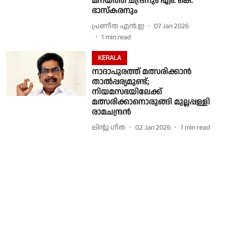
മനയത്ത് ചന്ദ്രനും എം. കെ.
ഭാസ്കരനും
പ്രണീത എന്‍.ഇ
07 Jan 2026
1
min read
KERALA
നാദാപുരത്ത് മത്സരിക്കാൻ
താൽപ്പര്യമുണ്ട്;
നിയമസഭയിലേക്ക്
മത്സരിക്കാനൊരുങ്ങി മുല്ലപ്പള്ളി
രാമചന്ദ്രൻ
ലിൻ്റു ഗീത
02 Jan 2026
1
min read