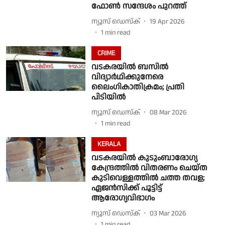
ഫോൺ സന്ദേശം പുറത്ത്
ന്യൂസ് ഡെസ്ക്
19 Apr 2026
1
min read
CRIME
വടകരയിൽ ബസിൽ
വിദ്യാർഥിക്കുനേരെ
ലൈംഗികാതിക്രമം; പ്രതി
പിടിയിൽ
ന്യൂസ് ഡെസ്ക്
08 Mar 2026
1
min read
KERALA
വടകരയിൽ കുടുംബാരോഗ്യ
കേന്ദ്രത്തിൽ വിതരണം ചെയ്ത
കുടിവെള്ളത്തിൽ ചത്ത തവള;
ഏജൻസിക്ക് പൂട്ടിട്ട്
ആരോഗ്യവിഭാഗം
ന്യൂസ് ഡെസ്ക്
03 Mar 2026
1
min read