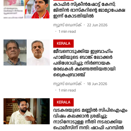
കാഫിർ സ്ക്രീൻഷോട്ട് കേസ്;
ജിതിൻ ഭാസ്കറിൻ്റെ ജാമ്യാപേക്ഷ
ഇന്ന് കോടതിയിൽ
ന്യൂസ് ഡെസ്ക്
22 Jun 2026
1
min read
KERALA
ജീവനൊടുക്കിയ ഇബ്രാഹിം
ഹാജിയുടെ ബാങ്ക് ലോക്കർ
പരിശോധിച്ചു; നിർണായക
രേഖകൾ കണ്ടെത്തിയതായി
ക്രൈംബ്രാഞ്ച്
ന്യൂസ് ഡെസ്ക്
18 Jun 2026
1
min read
KERALA
വടകരയുടെ മണ്ണിൽ സിപിഐഎം
വിഷം കലക്കാൻ ശ്രമിച്ചു;
നാടിനോടുള്ള നീതി നടപ്പാക്കിയ
പൊലീസിന് നന്ദി: ഷാഫി പറമ്പിൽ