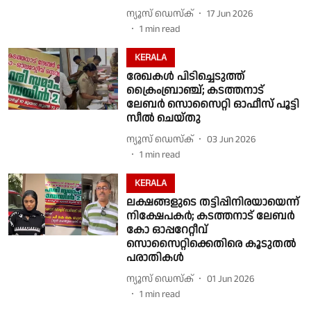
ന്യൂസ് ഡെസ്ക്
17 Jun 2026
1
min read
KERALA
രേഖകൾ പിടിച്ചെടുത്ത്
ക്രൈംബ്രാഞ്ച്; കടത്തനാട്
ലേബർ സൊസൈറ്റി ഓഫീസ് പൂട്ടി
സീൽ ചെയ്തു
ന്യൂസ് ഡെസ്ക്
03 Jun 2026
1
min read
KERALA
ലക്ഷങ്ങളുടെ തട്ടിപ്പിനിരയായെന്ന്
നിക്ഷേപകർ; കടത്തനാട് ലേബർ
കോ ഓപ്പറേറ്റീവ്
സൊസൈറ്റിക്കെതിരെ കൂടുതൽ
പരാതികൾ
ന്യൂസ് ഡെസ്ക്
01 Jun 2026
1
min read