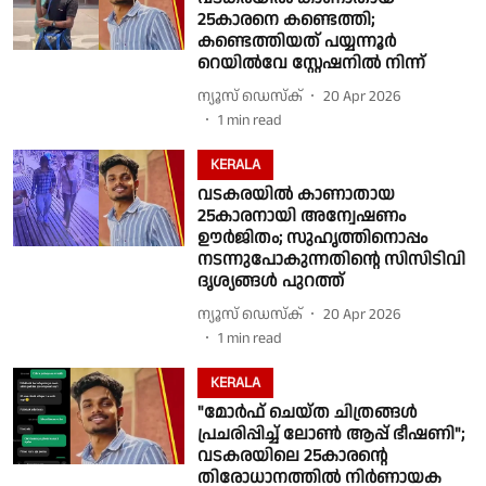
25കാരനെ കണ്ടെത്തി;
കണ്ടെത്തിയത് പയ്യന്നൂർ
റെയിൽവേ സ്റ്റേഷനിൽ നിന്ന്
ന്യൂസ് ഡെസ്ക്
20 Apr 2026
1
min read
KERALA
വടകരയിൽ കാണാതായ
25കാരനായി അന്വേഷണം
ഊർജിതം; സുഹൃത്തിനൊപ്പം
നടന്നുപോകുന്നതിൻ്റെ സിസിടിവി
ദൃശ്യങ്ങൾ പുറത്ത്
ന്യൂസ് ഡെസ്ക്
20 Apr 2026
1
min read
KERALA
"മോർഫ് ചെയ്ത ചിത്രങ്ങൾ
പ്രചരിപ്പിച്ച് ലോൺ ആപ്പ് ഭീഷണി";
വടകരയിലെ 25കാരൻ്റെ
തിരോധാനത്തിൽ നിർണായക