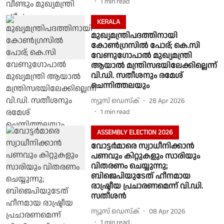
1
min read
KERALA
മുഖ്യമന്ത്രിപദത്തിനായി
കോൺഗ്രസിൽ പോര്; കെ.സി
വേണുഗോപാൽ മുഖ്യമന്ത്രി
ആയാൽ മന്ത്രിസഭയിലേക്കില്ലെന്ന്
വി.ഡി. സതീശനും രമേശ്
ചെന്നിത്തലയും
ന്യൂസ് ഡെസ്ക്
28 Apr 2026
1
min read
ASSEMBLY ELECTION 2026
വോട്ടർമാരെ സ്വാധീനിക്കാൻ
പണവും കിറ്റുകളും സാരിയും
വിതരണം ചെയ്യുന്നു;
ബിജെപിയുടേത് ഹീനമായ
രാഷ്ട്രീയ പ്രചാരണമെന്ന് വി.ഡി.
സതീശൻ
ന്യൂസ് ഡെസ്ക്
08 Apr 2026
1
min read