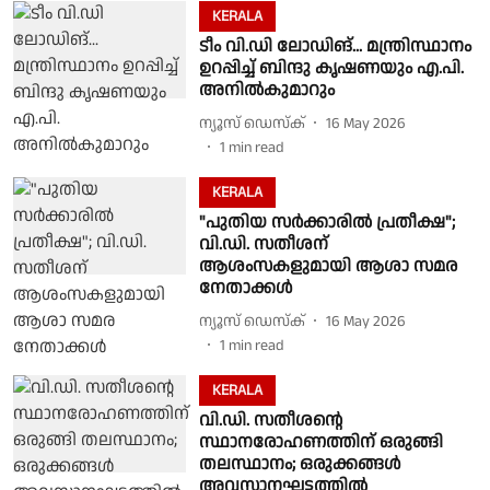
KERALA
ടീം വി.ഡി ലോഡിങ്... മന്ത്രിസ്ഥാനം
ഉറപ്പിച്ച് ബിന്ദു കൃഷണയും എ.പി.
അനിൽകുമാറും
ന്യൂസ് ഡെസ്ക്
16 May 2026
1
min read
KERALA
"പുതിയ സർക്കാരിൽ പ്രതീക്ഷ";
വി.ഡി. സതീശന്
ആശംസകളുമായി ആശാ സമര
നേതാക്കൾ
ന്യൂസ് ഡെസ്ക്
16 May 2026
1
min read
KERALA
വി.ഡി. സതീശൻ്റെ
സ്ഥാനരോഹണത്തിന് ഒരുങ്ങി
തലസ്ഥാനം; ഒരുക്കങ്ങൾ
അവസാനഘട്ടത്തിൽ