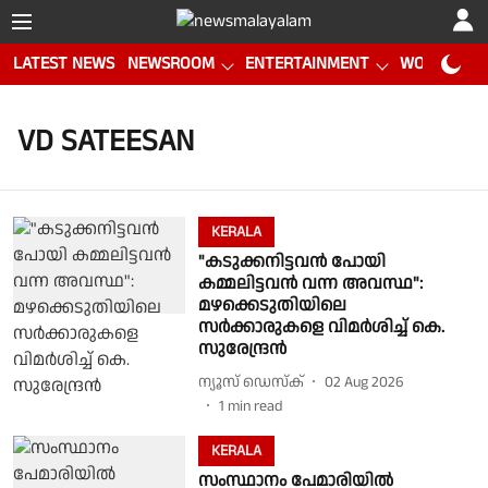
LATEST NEWS
NEWSROOM
ENTERTAINMENT
WORLD CUP
VD SATEESAN
KERALA
"കടുക്കനിട്ടവൻ പോയി
കമ്മലിട്ടവൻ വന്ന അവസ്ഥ":
മഴക്കെടുതിയിലെ
സർക്കാരുകളെ വിമർശിച്ച് കെ.
സുരേന്ദ്രൻ
ന്യൂസ് ഡെസ്ക്
02 Aug 2026
1
min read
KERALA
സംസ്ഥാനം പേമാരിയിൽ