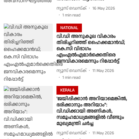
ന്യൂസ് ഡെസ്ക്
16 May 2026
1
min read
NATIONAL
വി.ഡി അനുകൂല വികാരം
തിരിച്ചറിഞ്ഞ് ഹൈക്കമാൻഡ്;
കെ.സി വിഭാഗം
എംഎൽഎമാർക്കെതിരെ
ജനവികാരമെന്നും റിപ്പോർട്ട്
ന്യൂസ് ഡെസ്ക്
11 May 2026
1
min read
KERALA
'ജയിപ്പിക്കാൻ അറിയാമെങ്കിൽ,
ഭരിക്കാനും അറിയാം":
വി.ഡിക്കായി അണികൾ,
സമൂഹമാധ്യമങ്ങളിൽ വീണ്ടും
മുഖ്യമന്ത്രി ചർച്ച
ന്യൂസ് ഡെസ്ക്
11 May 2026