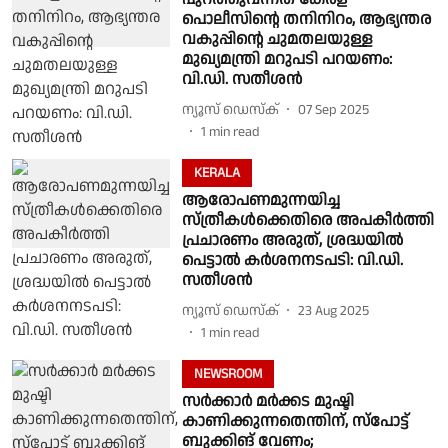
പൊലീസിന്റെ തനിനിറം, ആഭ്യന്തര
വകുപ്പിന്റെ ചുമതലയുള്ള
മുഖ്യമന്ത്രി മറുപടി പറയണം:
വി.ഡി. സതീശൻ
ന്യൂസ് ഡെസ്ക്
07 Sep 2025
1
min read
KERALA
ആരോപണമുന്നയിച്ച
സ്ത്രീകൾക്കെതിരെ അപകീർത്തി
പ്രചാരണം അരുത്, ശ്രദ്ധയിൽ
പെട്ടാൽ കർശനനടപടി: വി.ഡി.
സതീശൻ
ന്യൂസ് ഡെസ്ക്
23 Aug 2025
1
min read
NEWSROOM
സർക്കാർ മർക്കട മുഷ്ടി
കാണിക്കുന്നതെന്തിന്, സ്പോട്ട്
ബുക്കിങ് വേണം;