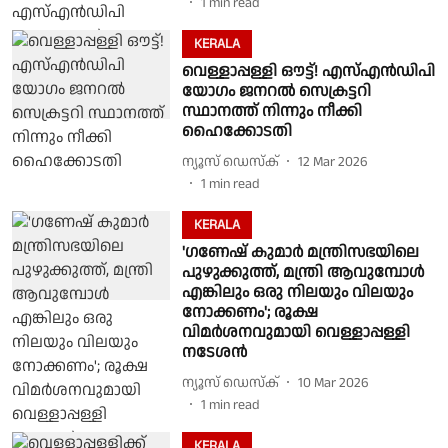
1
min read
KERALA
വെള്ളാപ്പള്ളി ഔട്ട്! എസ്എൻഡിപി
യോഗം ജനറൽ സെക്രട്ടറി
സ്ഥാനത്ത് നിന്നും നീക്കി
ഹൈക്കോടതി
ന്യൂസ് ഡെസ്ക്
12 Mar 2026
1
min read
KERALA
'ഗണേഷ് കുമാർ മന്ത്രിസഭയിലെ
പുഴുക്കുത്ത്, മന്ത്രി ആവുമ്പോൾ
എങ്കിലും ഒരു നിലയും വിലയും
നോക്കണം'; രൂക്ഷ
വിമർശനവുമായി വെള്ളാപ്പള്ളി
നടേശൻ
ന്യൂസ് ഡെസ്ക്
10 Mar 2026
1
min read
KERALA