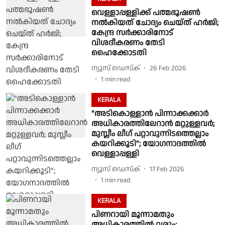
വെള്ളാപ്പള്ളിക്ക് പത്മഭൂഷണ്‍
നൽകിയത് ചോദ്യം ചെയ്ത് ഹർജി;
കേന്ദ്ര സർക്കാരിനോട്
വിശദീകരണം തേടി
ഹൈക്കോടതി
ന്യൂസ് ഡെസ്ക്
26 Feb 2026
1
min read
KERALA
"അടികൊള്ളാന്‍ പിന്നാക്കക്കാര്‍
അധികാരത്തിലേറാന്‍ മറ്റുള്ളവര്‍;
മുസ്ലീം ലീഗ് പറ്റാവുന്നിടത്തെല്ലാം
കയറിക്കൂടി"; യോഗനാദത്തില്‍
വെള്ളാപ്പള്ളി
ന്യൂസ് ഡെസ്ക്
17 Feb 2026
1
min read
KERALA
പിണറായി മൂന്നാമതും
അധികാരത്തിൽ വരും;