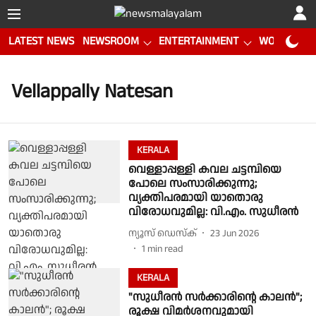
LATEST NEWS
NEWSROOM
ENTERTAINMENT
WORLD CUP
Vellappally Natesan
KERALA
വെള്ളാപ്പള്ളി കവല ചട്ടമ്പിയെ
പോലെ സംസാരിക്കുന്നു;
വ്യക്തിപരമായി യാതൊരു
വിരോധവുമില്ല: വി.എം. സുധീരൻ
ന്യൂസ് ഡെസ്ക്
23 Jun 2026
1
min read
KERALA
"സുധീരൻ സർക്കാരിൻ്റെ കാലൻ";
രൂക്ഷ വിമർശനവുമായി