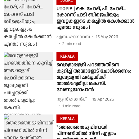
SOCIAL
UTOPIA | കെ. പോപ്പ്, പി. പോപ്പ്...
കോറസ് പാടി ബിജെപിയും;
ഇവറ്റകളുടെ കരച്ചില്‍ കേള്‍ക്കാന്‍
എന്താ സുഖം !
എസ്. ഷാനവാസ്
15 May 2026
2
min read
KERALA
വെള്ളാപ്പള്ളി പറഞ്ഞതിനെ
കുറിച്ച് അയാളോട് ചോദിക്കണം;
മുഖ്യമന്ത്രി ചർച്ചയ്ക്ക്
താൽപ്പര്യമില്ല: കെ.സി.
വേണുഗോപാൽ
ന്യൂസ് ഡെസ്ക്
19 Apr 2026
1
min read
KERALA
"തെരഞ്ഞെടുപ്പിനായി
പിന്നണിയിൽ നിന്ന് എല്ലാം