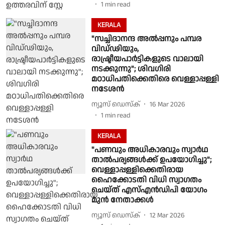
1
min read
KERALA
"സച്ചിദാനന്ദ അല്‍പ്പനും പമ്പര
വിഡ്ഢിയും,
രാഷ്ട്രീയപാര്‍ട്ടികളുടെ വാലായി
നടക്കുന്നു"; ശിവഗിരി
മഠാധിപതിക്കെതിരെ വെള്ളാപ്പള്ളി
നടേശന്‍
ന്യൂസ് ഡെസ്ക്
16 Mar 2026
1
min read
KERALA
"പണവും അധികാരവും സ്വാർഥ
താൽപര്യങ്ങൾക്ക് ഉപയോഗിച്ചു";
വെള്ളാപ്പള്ളിക്കെതിരായ
ഹൈക്കോടതി വിധി സ്വാഗതം
ചെയ്ത് എസ്എൻഡിപി യോഗം
മുൻ നേതാക്കൾ
ന്യൂസ് ഡെസ്ക്
12 Mar 2026