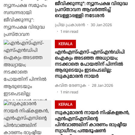
ജീവിക്കുന്നു": ന്യൂനപക്ഷ വിരുദ്ധ
പ്രസ്താവന ആവർത്തിച്ച്
വെള്ളാപ്പള്ളി നടേശൻ
പ്രിയ പ്രകാശന്‍
30 Jan 2026
1
min read
KERALA
എന്‍എസ്എസ്-എസ്എന്‍ഡിപി
ഐക്യം അടഞ്ഞ അധ്യായം;
നടക്കാതെ പോയതിന് പിന്നില്‍
ആരുടെയും ഇടപെടലില്ല:
സുകുമാരന്‍ നായര്‍
കവിത രേണുക
28 Jan 2026
1
min read
KERALA
സുകുമാരൻ നായർ നിഷ്കളങ്കൻ,
എൻഎസ്എസിന്റെ
പിൻവാങ്ങലിന് കാരണം രാഷ്ട്രീയ
സ്വാധീനം; പത്മഭൂഷൺ