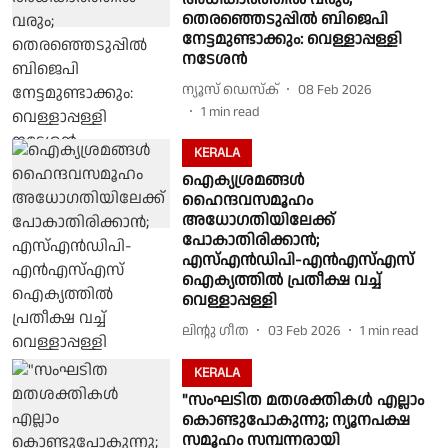
തെരഞ്ഞെടുപ്പിൽ ബിജെപി
നേട്ടമുണ്ടാക്കും: വെള്ളാപ്പള്ളി
നടേശൻ
ന്യൂസ് ഡെസ്ക്
08 Feb 2026
1
min read
KERALA
ഐക്യശ്രമങ്ങൾ
ഹൈന്ദവസമൂഹം
അധോഗതിയിലേക്ക്
പോകാതിരിക്കാൻ;
എസ്എൻഡിപി-എൻഎസ്എസ്
ഐക്യത്തിൽ പ്രതീക്ഷ വച്ച്
വെള്ളാപ്പള്ളി
ലിൻ്റു ഗീത
03 Feb 2026
1
min read
KERALA
"സംഘടിത മതശക്തികൾ എല്ലാം
കൊണ്ടുപോകുന്നു; ന്യൂനപക്ഷ
സമൂഹം സമ്പന്നരായി