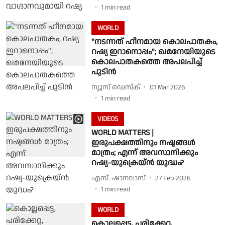
1
min read
WORLD
"നടന്നത് ഹീനമായ കൊലപാതകം,
റഷ്യ ഇറാനൊപ്പം"; ഖമനേയിയുടെ
കൊലപാതകത്തെ അപലപിച്ച്
പുടിൻ
ന്യൂസ് ഡെസ്ക്
01 Mar 2026
1
min read
VIDEOS
WORLD MATTERS |
ഇരുപക്ഷത്തിനും നഷ്ടങ്ങള്‍
മാത്രം; എന്ന് അവസാനിക്കും
റഷ്യ-യുക്രെയ്ന്‍ യുദ്ധം?
എസ്. ഷാനവാസ്
27 Feb 2026
1
min read
WORLD
കൊല്ലപ്പെട്ട, പരിക്കേറ്റ,