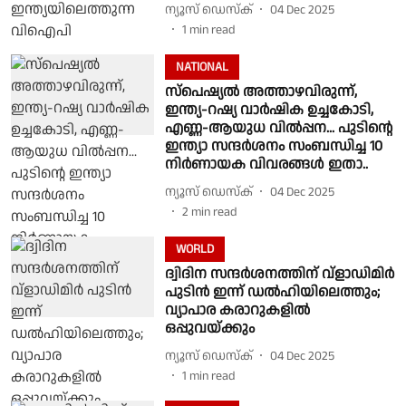
ന്യൂസ് ഡെസ്ക്
04 Dec 2025
1
min read
NATIONAL
സ്പെഷ്യൽ അത്താഴവിരുന്ന്,
ഇന്ത്യ-റഷ്യ വാർഷിക ഉച്ചകോടി,
എണ്ണ-ആയുധ വിൽപ്പന... പുടിൻ്റെ
ഇന്ത്യാ സന്ദർശനം സംബന്ധിച്ച 10
നിർണായക വിവരങ്ങൾ ഇതാ..
ന്യൂസ് ഡെസ്ക്
04 Dec 2025
2
min read
WORLD
ദ്വിദിന സന്ദർശനത്തിന് വ്ളാഡിമിർ
പുടിൻ ഇന്ന് ഡൽഹിയിലെത്തും;
വ്യാപാര കരാറുകളിൽ
ഒപ്പുവയ്ക്കും
ന്യൂസ് ഡെസ്ക്
04 Dec 2025
1
min read