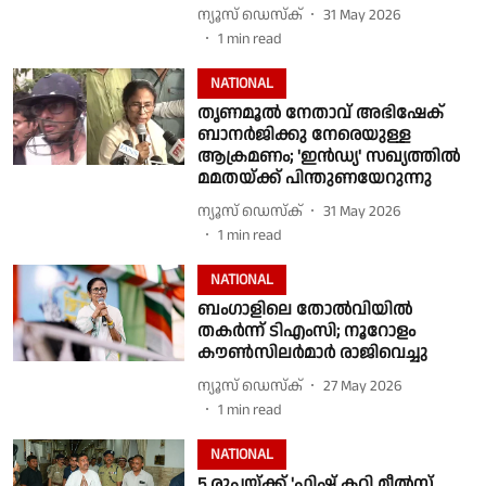
ന്യൂസ് ഡെസ്ക്
31 May 2026
1
min read
NATIONAL
തൃണമൂല്‍ നേതാവ് അഭിഷേക്
ബാനര്‍ജിക്കു നേരെയുള്ള
ആക്രമണം; 'ഇൻഡ്യ' സഖ്യത്തില്‍
മമതയ്ക്ക് പിന്തുണയേറുന്നു
ന്യൂസ് ഡെസ്ക്
31 May 2026
1
min read
NATIONAL
ബംഗാളിലെ തോൽവിയിൽ
തകർന്ന് ടിഎംസി; നൂറോളം
കൗൺസിലർമാർ രാജിവെച്ചു
ന്യൂസ് ഡെസ്ക്
27 May 2026
1
min read
NATIONAL
5 രൂപയ്ക്ക് 'ഫിഷ് കറി മീല്‍സ്,