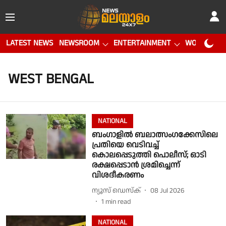
LATEST NEWS
NEWSROOM
ENTERTAINMENT
WORLD CUP
WEST BENGAL
NATIONAL
ബംഗാളിൽ ബലാത്സംഗക്കേസിലെ
പ്രതിയെ വെടിവച്ച്
കൊലപ്പെടുത്തി പൊലീസ്; ഓടി
രക്ഷപ്പെടാൻ ശ്രമിച്ചെന്ന്
വിശദീകരണം
ന്യൂസ് ഡെസ്ക്
08 Jul 2026
1
min read
NATIONAL