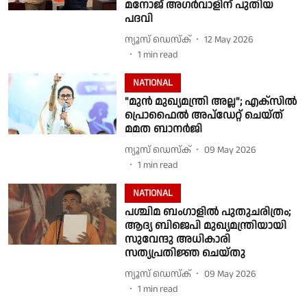
മനോജ് അഗർവാളിന് പുതിയ
പദവി
ന്യൂസ് ഡെസ്ക്
12 May 2026
1
min read
NATIONAL
"മുൻ മുഖ്യമന്ത്രി അല്ല"; എക്സിൽ
പ്രൊഫൈൽ അപ്ഡേറ്റ് ചെയ്ത്
മമത ബാനർജി
ന്യൂസ് ഡെസ്ക്
09 May 2026
1
min read
NATIONAL
പശ്ചിമ ബംഗാളിൽ പുതുചരിത്രം;
ആദ്യ ബിജെപി മുഖ്യമന്ത്രിയായി
സുവേന്ദു അധികാരി
സത്യപ്രതിജ്ഞ ചെയ്തു
ന്യൂസ് ഡെസ്ക്
09 May 2026
1
min read