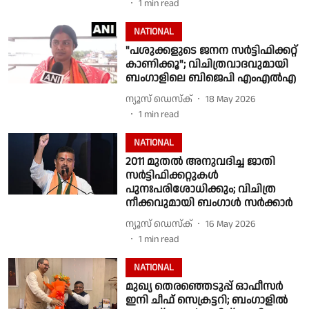
1
min read
NATIONAL
"പശുക്കളുടെ ജനന സർട്ടിഫിക്കറ്റ്
കാണിക്കൂ"; വിചിത്രവാദവുമായി
ബംഗാളിലെ ബിജെപി എംഎൽഎ
ന്യൂസ് ഡെസ്ക്
18 May 2026
1
min read
NATIONAL
2011 മുതൽ അനുവദിച്ച ജാതി
സർട്ടിഫിക്കറ്റുകൾ
പുനഃപരിശോധിക്കും; വിചിത്ര
നീക്കവുമായി ബംഗാൾ സർക്കാർ
ന്യൂസ് ഡെസ്ക്
16 May 2026
1
min read
NATIONAL
മുഖ്യ തെരഞ്ഞെടുപ്പ് ഓഫീസർ
ഇനി ചീഫ് സെക്രട്ടറി; ബംഗാളിൽ