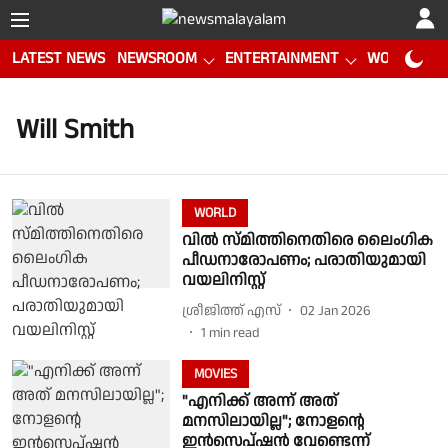
LATEST NEWS
NEWSROOM
ENTERTAINMENT
WORLD CUP
Will Smith
WORLD
വിൽ സ്മിത്തിനെതിരെ ലൈംഗിക
പീഡനാരോപണം; പരാതിയുമായി
വയലിനിസ്റ്റ്
ശ്രീജിത്ത് എസ്
02 Jan 2026
1
min read
MOVIES
"എനിക്ക് അന്ന് അത്
മനസിലായില്ല"; നോളന്റെ
ഇന്‍സെപ്ഷന്‍ വേണ്ടെന്ന്