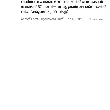
വനിതാ സംവരണ ഭേദഗതി ബിൽ പാസാകാൻ
വേണ്ടത് 67 അധിക വോട്ടുകൾ; ലോക്സഭയിൽ
വിയർക്കുമോ എൻഡിഎ?
ശരത്‌ലാൽ ചിറ്റടിമംഗലത്ത്
17 Apr 2026
3
min read