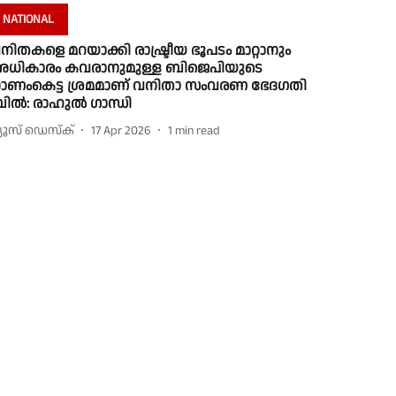
NATIONAL
നിതകളെ മറയാക്കി രാഷ്ട്രീയ ഭൂപടം മാറ്റാനും
ധികാരം കവരാനുമുള്ള ബിജെപിയുടെ
ാണംകെട്ട ശ്രമമാണ് വനിതാ സംവരണ ഭേദഗതി
ിൽ: രാഹുൽ ഗാന്ധി
്യൂസ് ഡെസ്ക്
17 Apr 2026
1
min read