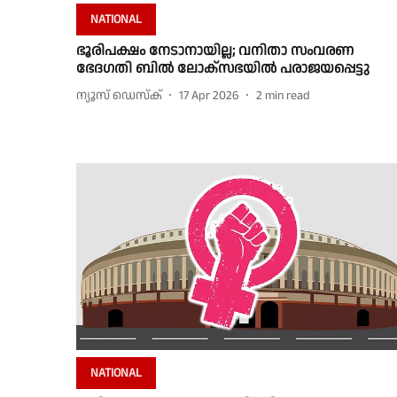
NATIONAL
ഭൂരിപക്ഷം നേടാനായില്ല; വനിതാ സംവരണ
ഭേദഗതി ബില്‍ ലോക്‌സഭയില്‍ പരാജയപ്പെട്ടു
ന്യൂസ് ഡെസ്ക്
17 Apr 2026
2
min read
NATIONAL