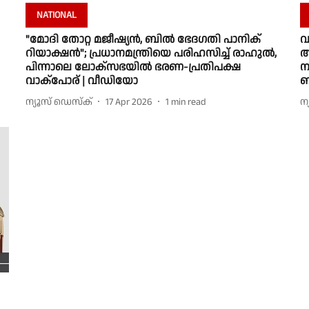
NATIONAL
"മോദി തോറ്റ മജീഷ്യൻ, ബിൽ ഭേദഗതി പാനിക്
വ
റിയാക്ഷൻ"; പ്രധാനമന്ത്രിയെ പരിഹസിച്ച് രാഹുൽ,
അ
പിന്നാലെ ലോക്സഭയിൽ ഭരണ-പ്രതിപക്ഷ
ന
വാക്പോര് | വീഡിയോ
ബ
ന്യൂസ് ഡെസ്ക്
17 Apr 2026
1
min read
ന