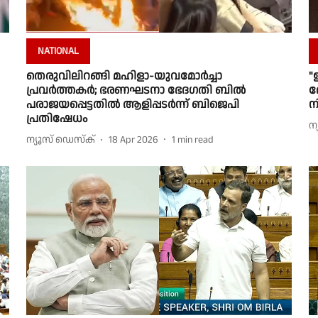
NATIONAL
തെരുവിലിറങ്ങി മഹിളാ-യുവമോർച്ചാ
"
പ്രവർത്തകർ; ഭരണഘടനാ ഭേദഗതി ബിൽ
ഭ
പരാജയപ്പെട്ടതിൽ ആളിപ്പടർന്ന് ബിജെപി
ന
പ്രതിഷേധം
ന
ന്യൂസ് ഡെസ്ക്
18 Apr 2026
1
min read