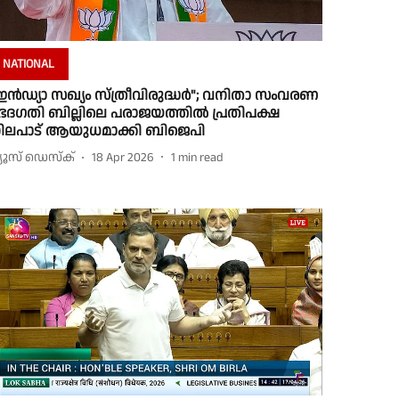
NATIONAL
ഇൻഡ്യാ സഖ്യം സ്ത്രീവിരുദ്ധർ"; വനിതാ സംവരണ
േദഗതി ബില്ലിലെ പരാജയത്തിൽ പ്രതിപക്ഷ
ിലപാട് ആയുധമാക്കി ബിജെപി
്യൂസ് ഡെസ്ക്
18 Apr 2026
1
min read