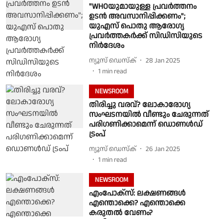
"WHOയുമായുള്ള പ്രവർത്തനം
ഉടൻ അവസാനിപ്പിക്കണം";
യുഎസ് പൊതു ആരോഗ്യ
പ്രവർത്തകർക്ക് സിഡിസിയുടെ
നിർദേശം
ന്യൂസ് ഡെസ്ക്
28 Jan 2025
1
min read
NEWSROOM
തിരിച്ചു വരവ്? ലോകാരോഗ്യ
സംഘടനയിൽ വീണ്ടും ചേരുന്നത്
പരിഗണിക്കാമെന്ന് ഡൊണൾഡ്
ട്രംപ്
ന്യൂസ് ഡെസ്ക്
26 Jan 2025
1
min read
NEWSROOM
എംപോക്സ്: ലക്ഷണങ്ങൾ
എന്തൊക്കെ? എന്തൊക്കെ
കരുതല്‍ വേണം?