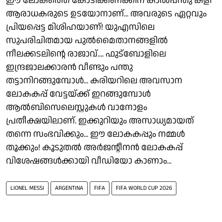
ഈ ലോകത്തെ കോടിക്കണക്കിന് കാൽപന്തു കളി
ആരാധകരുടെ ഉടയോനാണ്... അവരുടെ ഏറ്റവും
പ്രിയപ്പെട്ട മിശിഹയാണ്! യുഎസിലെ
സുപരിചിതമായ പുൽമൈതാനങ്ങളിൽ
നീലക്കടലിൻ്റെ രാജാവ്.... ഫുട്ബോളിലെ
ഇന്ദ്രജാലക്കാരൻ വീണ്ടും പന്തു
തട്ടാനിറങ്ങുമ്പോൾ... കരിയറിലെ അവസാന
ലോകകപ്പ് വേട്ടയ്ക്ക് ഇറങ്ങുമ്പോൾ
ആൽബിസെലെസ്റ്റുകൾ വാനോളം
പ്രതീക്ഷയിലാണ്. ഇക്കുറിയും അസാധ്യമായത്
തന്നെ സംഭവിക്കും... ഈ ലോകകപ്പും നമ്മൾ
തൂക്കും! കൂടുതൽ അർജൻ്റീനൻ ലോകകപ്പ്
വിശേഷങ്ങൾക്കായി വീഡിയോ കാണാം...
LIONEL MESSI
ARGENTINA
FIFA
FIFA WORLD CUP 2026