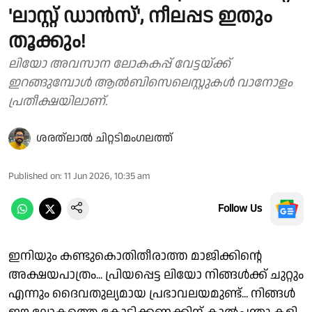
'ലാസ്റ്റ് ഡാൻസ്', നീലപ്പട ഇതും
തൂക്കും!
ലിയോ അവസാന ലോകകപ്പ് വേട്ടയ്ക്ക്
ഇറങ്ങുമ്പോൾ ആൽബിസെലെസ്റ്റുകൾ വാനോളം
പ്രതീക്ഷയിലാണ്.
ശരത്‌ലാൽ ചിറ്റടിമംഗലത്ത്
Published on
:
11 Jun 2026, 10:35 am
Follow Us
ഇനിയും കണ്ടുകൊതിതീരാത്ത മാജിക്കിൻ്റെ
അക്ഷയപാത്രം... പ്രിയപ്പെട്ട ലിയോ നിങ്ങൾക്ക് ചുറ്റും
എന്നും ദൈവതുല്യമായ പ്രഭാവലയമുണ്ട്... നിങ്ങൾ