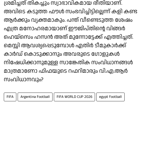
ശ്രമിച്ചത് തികച്ചും സ്വാഭാവികമായ രീതിയാണ്.
അവിടെ കടുത്ത ഫൗൾ സംഭവിച്ചിട്ടില്ലെന്ന് കളി കണ്ട
ആർക്കും വ്യക്തമാകും. പന്ത് വീണ്ടെടുത്ത ശേഷം
എത്ര മനോഹരമായാണ് ഈജിപ്തിൻ്റെ വിങ്ങർ
ഹെയ്സെം ഹസൻ അത് മുന്നോട്ടേക്ക് എത്തിച്ചത്.
മെസ്സി ആവശ്യപ്പെടുമ്പോൾ എതിർ ടീമുകാർക്ക്
കാർഡ് കൊടുക്കാനും അവരുടെ ഗോളുകൾ
നിഷേധിക്കാനുമുള്ള സാങ്കേതിക സംവിധാനങ്ങൾ
മാത്രമാണോ ഫിഫയുടെ റഫറിമാരും വി.എ.ആർ
സംവിധാനവും?
FIFA
Argentina Football
FIFA WORLD CUP 2026
egypt football