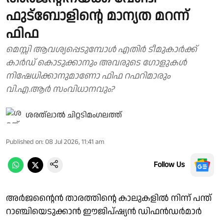
ഫുട്ബോളിൻ്റെ മാന്യത മറന്ന്
ഫിഫ
മെസ്സി ആവശ്യപ്പെടുമ്പോൾ എതിർ ടീമുകാർക്ക്
കാർഡ് കൊടുക്കാനും അവരുടെ ഗോളുകൾ
നിഷേധിക്കാനുമാണോ ഫിഫ റഫറിമാരും
വി.എ.ആർ സംവിധാനവും?
ശരത്‌ലാൽ ചിറ്റടിമംഗലത്ത്
Published on
:
08 Jul 2026, 11:41 am
Follow Us
അർജൻ്റൈൻ താരത്തിൻ്റെ കാലുകളിൽ നിന്ന് പന്ത്
റാഞ്ചിയെടുക്കാൻ ഈജിപ്ഷ്യൻ ഡിഫൻഡർമാർ