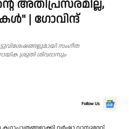
്റെ അതിപ്രസരമില്ല,
ുകൾ" | ഗോവിന്ദ്
ട്ടുവിശേഷങ്ങളുമായി സംഗീത
ായിക ശ്രുതി ശിവദാസും
Follow Us
്ര കഥാപാത്രങ്ങളാക്കി വർഷാ വാസുദേവ്