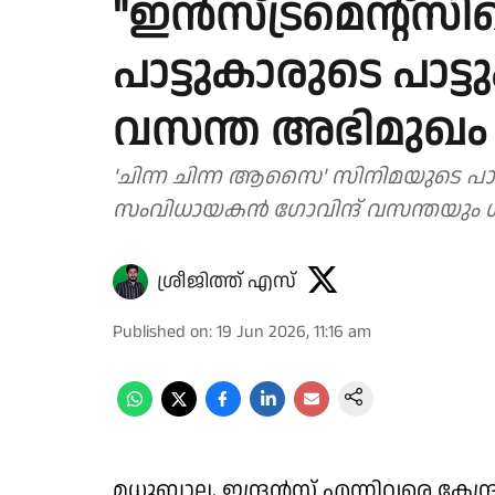
"ഇൻസ്ട്രമെന്റ്സിന
പാട്ടുകാരുടെ പാട്ട
വസന്ത അഭിമുഖം
'ചിന്ന ചിന്ന ആസൈ' സിനിമയുടെ പാ
സംവിധായകൻ ഗോവിന്ദ് വസന്തയും ഗ
ശ്രീജിത്ത് എസ്
Published on
:
19 Jun 2026, 11:16 am
മധുബാല, ഇന്ദ്രൻസ് എന്നിവരെ കേന്ദ