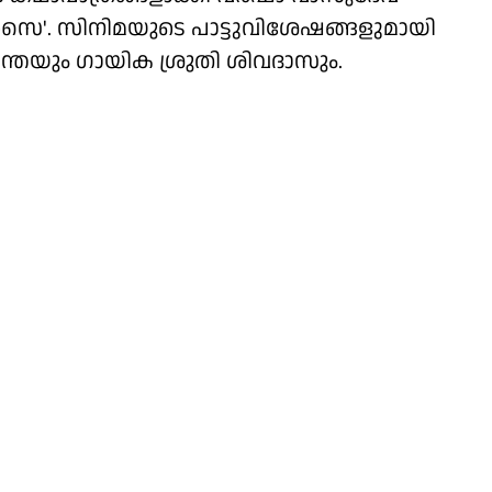
 ആസൈ'. സിനിമയുടെ പാട്ടുവിശേഷങ്ങളുമായി
തയും ഗായിക ശ്രുതി ശിവദാസും.